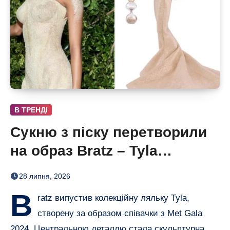
В ТРЕНДІ
Сукню з піску перетворили
на образ Bratz – Tyla
отримала власну ляльку
28 липня, 2026
B
ratz випустив колекційну ляльку Tyla,
створену за образом співачки з Met Gala
2024. Центральною деталлю стала скульптурна