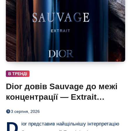
В ТРЕНДІ
Dior довів Sauvage до межі
концентрації — Extrait
дозріває 42 дні
3 серпня, 2026
D
ior представив найщільнішу інтерпретацію