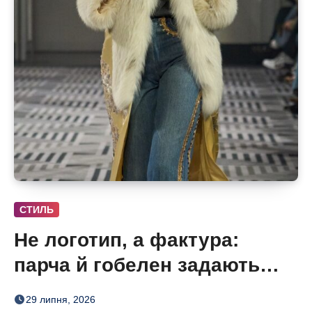
СТИЛЬ
Не логотип, а фактура:
парча й гобелен задають
нову розкіш осені
29 липня, 2026