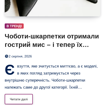
В ТРЕНДІ
Чоботи-шкарпетки отримали
гострий мис – і тепер їх
хочеться роздивлятися
2 серпня, 2026
Є
взуття, яке зчитується миттєво, а є моделі,
в яких погляд затримується через
внутрішню суперечність. Чоботи-шкарпетки
належать саме до другої категорії. Їхній…
Читати далі