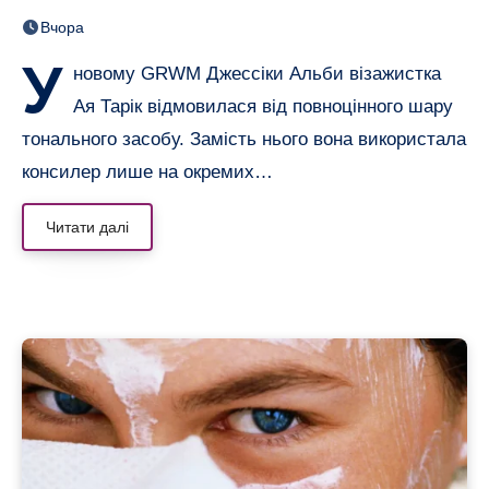
вирівняли лише консилером
Вчора
У
новому GRWM Джессіки Альби візажистка
Ая Тарік відмовилася від повноцінного шару
тонального засобу. Замість нього вона використала
консилер лише на окремих…
Читати далі