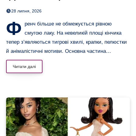
смугами, квітами і хвилями
28 липня, 2026
Ф
ренч більше не обмежується рівною
смугою лаку. На невеликій площі кінчика
тепер з’являються тигрові хвилі, крапки, пелюстки
й анімалістичні мотиви. Основна частина…
Читати далі