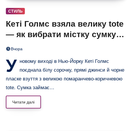
СТИЛЬ
Кеті Голмс взяла велику tote
— як вибрати містку сумку,
що не виглядає громіздкою
Вчора
У
новому виході в Нью-Йорку Кеті Голмс
поєднала білу сорочку, прямі джинси й чорне
пласке взуття з великою помаранчево-коричневою
tote. Сумка займає…
Читати далі