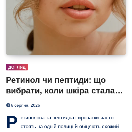
ДОГЛЯД
Ретинол чи пептиди: що
вибрати, коли шкіра стала
нерівною і чутливою
6 серпня, 2026
Р
етинолова та пептидна сироватки часто
стоять на одній полиці й обіцяють схожий