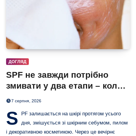
ДОГЛЯД
SPF не завжди потрібно
змивати у два етапи – коли
одного очищення достатньо
7 серпня, 2026
S
PF залишається на шкірі протягом усього
дня, змішується зі шкірним себумом, пилом
і декоративною косметикою. Через це вечірнє