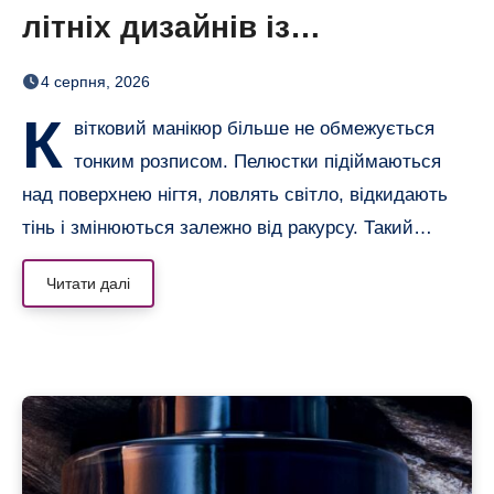
літніх дизайнів із
неймовірним 3D-ефектом
4 серпня, 2026
К
вітковий манікюр більше не обмежується
тонким розписом. Пелюстки підіймаються
над поверхнею нігтя, ловлять світло, відкидають
тінь і змінюються залежно від ракурсу. Такий…
Читати далі