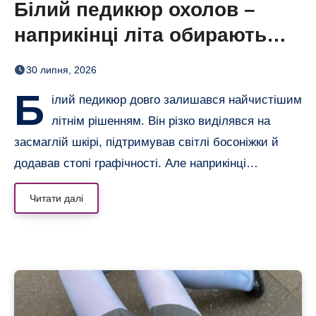
Білий педикюр охолов –
наприкінці літа обирають
сіро-блакитний
30 липня, 2026
Б
ілий педикюр довго залишався найчистішим
літнім рішенням. Він різко виділявся на
засмаглій шкірі, підтримував світлі босоніжки й
додавав стопі графічності. Але наприкінці…
Читати далі