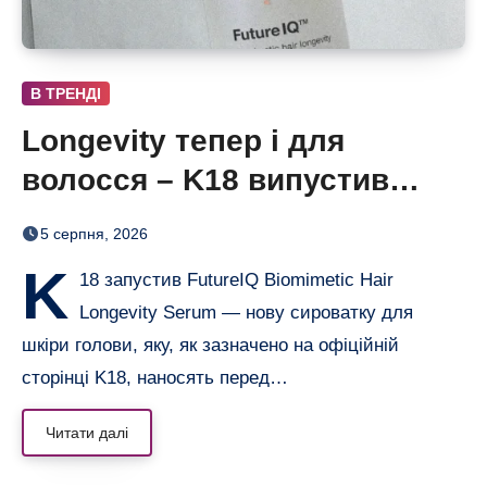
В ТРЕНДІ
Longevity тепер і для
волосся – K18 випустив
нічну сироватку FutureIQ
5 серпня, 2026
K
18 запустив FutureIQ Biomimetic Hair
Longevity Serum — нову сироватку для
шкіри голови, яку, як зазначено на офіційній
сторінці K18, наносять перед…
Читати далі