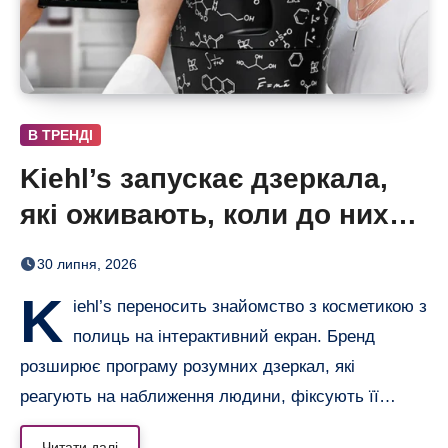
В ТРЕНДІ
Kiehl’s запускає дзеркала,
які оживають, коли до них
підходиш
30 липня, 2026
K
iehl’s переносить знайомство з косметикою з
полиць на інтерактивний екран. Бренд
розширює програму розумних дзеркал, які
реагують на наближення людини, фіксують її…
Читати далі