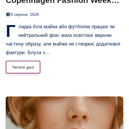
Copenhagen Fashion Week
показали тренд цього літа
6 серпня, 2026
Г
ладка біла майка або футболка працює як
нейтральний фон: вона освітлює верхню
частину образу, але майже не створює додаткової
фактури. Блуза з…
Читати далі