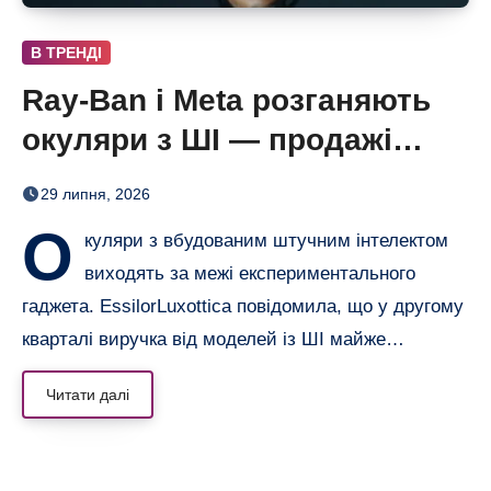
В ТРЕНДІ
Ray-Ban і Meta розганяють
окуляри з ШІ — продажі
майже подвоїлися
29 липня, 2026
О
куляри з вбудованим штучним інтелектом
виходять за межі експериментального
гаджета. EssilorLuxottica повідомила, що у другому
кварталі виручка від моделей із ШІ майже…
Читати далі