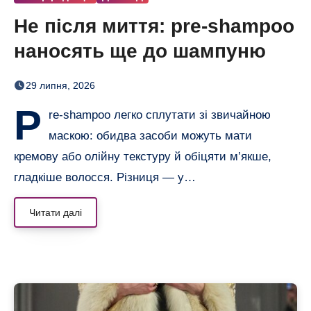
Не після миття: pre-shampoo
наносять ще до шампуню
29 липня, 2026
P
re-shampoo легко сплутати зі звичайною
маскою: обидва засоби можуть мати
кремову або олійну текстуру й обіцяти м’якше,
гладкіше волосся. Різниця — у…
Читати далі