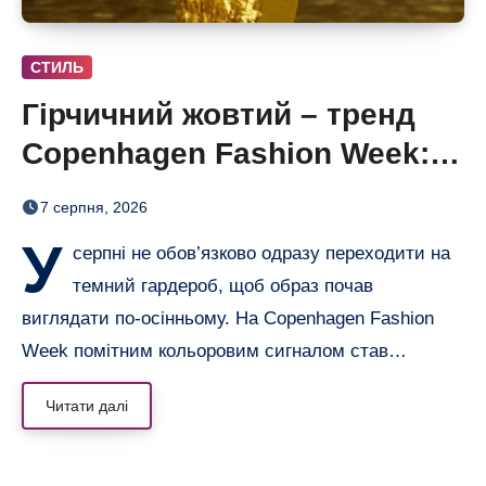
СТИЛЬ
Гірчичний жовтий – тренд
Copenhagen Fashion Week: 6
образів, що переводять літо
7 серпня, 2026
в осінь
У
серпні не обов’язково одразу переходити на
темний гардероб, щоб образ почав
виглядати по-осінньому. На Copenhagen Fashion
Week помітним кольоровим сигналом став…
Читати далі