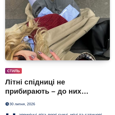
СТИЛЬ
Літні спідниці не
прибирають – до них
додають кольорові колготки
30 липня, 2026
(і восени теж)
априкінці літа легкі сукні, міні та сатинові