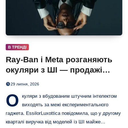
В ТРЕНДІ
Ray-Ban і Meta розганяють
окуляри з ШІ — продажі
майже подвоїлися
29 липня, 2026
О
куляри з вбудованим штучним інтелектом
виходять за межі експериментального
гаджета. EssilorLuxottica повідомила, що у другому
кварталі виручка від моделей із ШІ майже…