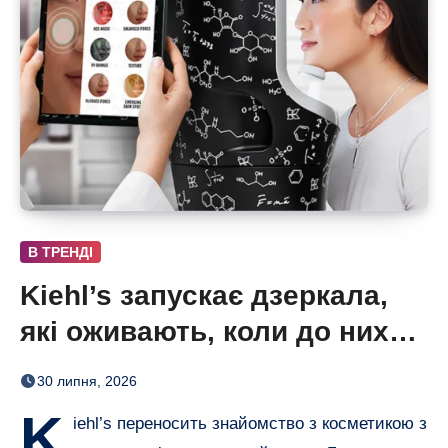
В ТРЕНДІ
Kiehl’s запускає дзеркала,
які оживають, коли до них
підходиш
30 липня, 2026
K
iehl’s переносить знайомство з косметикою з