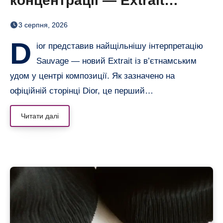
концентрації — Extrait
дозріває 42 дні
3 серпня, 2026
D
ior представив найщільнішу інтерпретацію
Sauvage — новий Extrait із в’єтнамським
удом у центрі композиції. Як зазначено на
офіційній сторінці Dior, це перший…
Читати далі