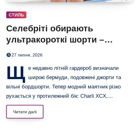
СТИЛЬ
Селебріті обирають
ультракороткі шорти –
бермуди отримали зухвалу
27 липня, 2026
альтернативу
Щ
е недавно літній гардероб визначали
широкі бермуди, подовжені джорти та
вільні бордшорти. Тепер модний маятник різко
рухається у протилежний бік: Charli XCX,…
Читати далі