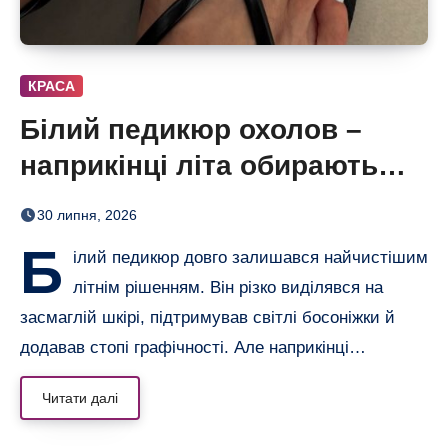
КРАСА
Білий педикюр охолов –
наприкінці літа обирають
сіро-блакитний
30 липня, 2026
Б
ілий педикюр довго залишався найчистішим
літнім рішенням. Він різко виділявся на
засмаглій шкірі, підтримував світлі босоніжки й
додавав стопі графічності. Але наприкінці…
Читати далі