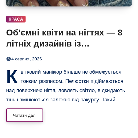
КРАСА
Об’ємні квіти на нігтях — 8
літніх дизайнів із
неймовірним 3D-ефектом
4 серпня, 2026
К
вітковий манікюр більше не обмежується
тонким розписом. Пелюстки підіймаються
над поверхнею нігтя, ловлять світло, відкидають
тінь і змінюються залежно від ракурсу. Такий…
Читати далі