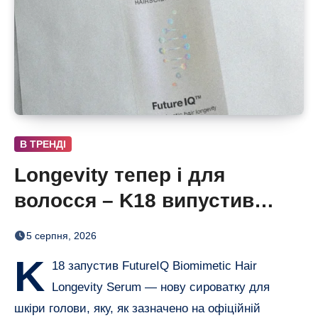
В ТРЕНДІ
Longevity тепер і для
волосся – K18 випустив
нічну сироватку FutureIQ
5 серпня, 2026
K
18 запустив FutureIQ Biomimetic Hair
Longevity Serum — нову сироватку для
шкіри голови, яку, як зазначено на офіційній