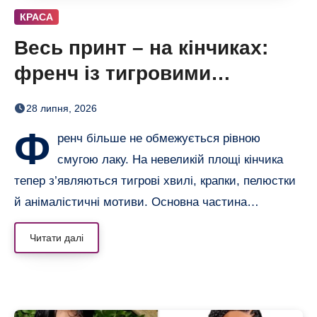
КРАСА
Весь принт – на кінчиках:
френч із тигровими
смугами, квітами і хвилями
28 липня, 2026
Ф
ренч більше не обмежується рівною
смугою лаку. На невеликій площі кінчика
тепер з’являються тигрові хвилі, крапки, пелюстки
й анімалістичні мотиви. Основна частина…
Читати далі