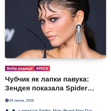
Вибір редакції
КРАСА
Чубчик як лапки павука:
Зендея показала Spider
Bangs
29 липня, 2026
а прем’єрі Spider–Man: Brand New Day