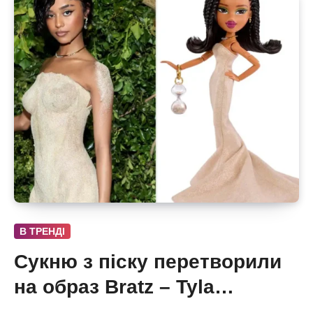
В ТРЕНДІ
Сукню з піску перетворили
на образ Bratz – Tyla
отримала власну ляльку