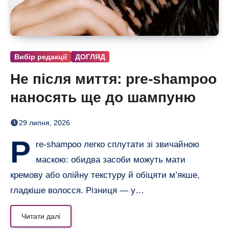
Вибір редакції
ДОГЛЯД
Не після миття: pre-shampoo
наносять ще до шампуню
29 липня, 2026
P
re-shampoo легко сплутати зі звичайною
маскою: обидва засоби можуть мати
кремову або олійну текстуру й обіцяти м’якше,
гладкіше волосся. Різниця — у…
Читати далі