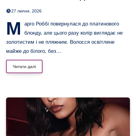
настільки світлого волосся
27 липня, 2026
в неї давно не було
М
арго Роббі повернулася до платинового
блонду, але цього разу колір виглядає не
золотистим і не пляжним. Волосся освітлене
майже до білого, без…
Читати далі