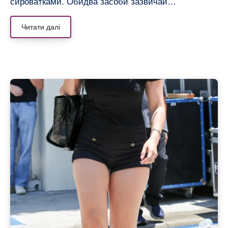
сироватками. Обидва засоби зазвичай…
Читати далі