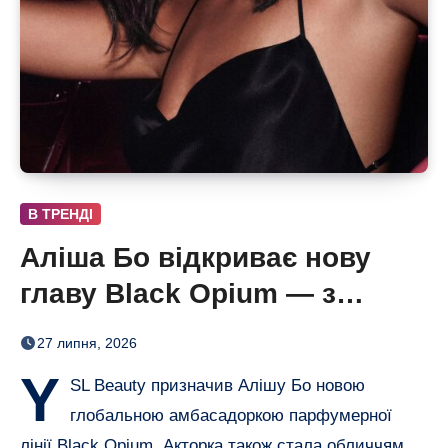
В ТРЕНДІ
Аліша Бо відкриває нову
главу Black Opium — з
ароматом полуниці, кави й
27 липня, 2026
ванілі
Y
SL Beauty призначив Алішу Бо новою
глобальною амбасадоркою парфумерної
лінії Black Opium. Акторка також стала обличчям