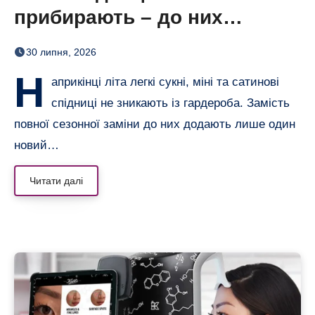
прибирають – до них
додають кольорові колготки
30 липня, 2026
(і восени теж)
Н
априкінці літа легкі сукні, міні та сатинові
спідниці не зникають із гардероба. Замість
повної сезонної заміни до них додають лише один
новий…
Читати далі