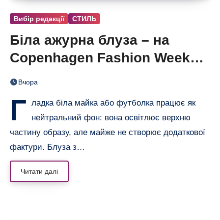
Вибір редакції
СТИЛЬ
Біла ажурна блуза – на
Copenhagen Fashion Week
показали тренд цього літа
Вчора
Г
ладка біла майка або футболка працює як
нейтральний фон: вона освітлює верхню
частину образу, але майже не створює додаткової
фактури. Блуза з…
Читати далі