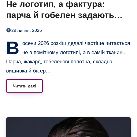
Не логотип, а фактура:
парча й гобелен задають
нову розкіш осені
29 липня, 2026
В
осени 2026 розкіш дедалі частіше читається
не в помітному логотипі, а в самій тканині.
Парча, жакард, гобеленові полотна, складна
вишивка й бісер…
Читати далі