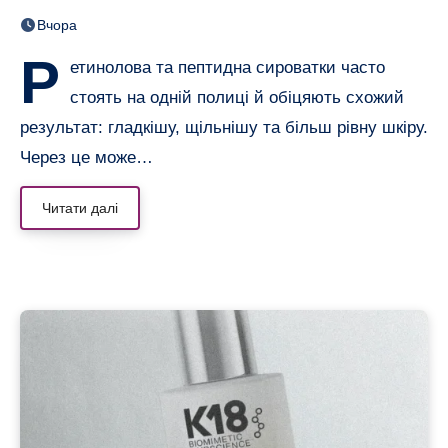
нерівною і чутливою
Вчора
Р
етинолова та пептидна сироватки часто
стоять на одній полиці й обіцяють схожий
результат: гладкішу, щільнішу та більш рівну шкіру.
Через це може…
Читати далі