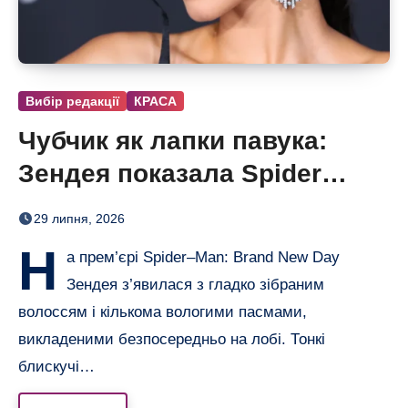
Вибір редакції
КРАСА
Чубчик як лапки павука:
Зендея показала Spider
Bangs
29 липня, 2026
Н
а прем’єрі Spider–Man: Brand New Day
Зендея з’явилася з гладко зібраним
волоссям і кількома вологими пасмами,
викладеними безпосередньо на лобі. Тонкі
блискучі…