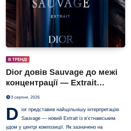
В ТРЕНДІ
Dior довів Sauvage до межі
концентрації — Extrait
дозріває 42 дні
3 серпня, 2026
D
ior представив найщільнішу інтерпретацію
Sauvage — новий Extrait із в’єтнамським
удом у центрі композиції. Як зазначено на