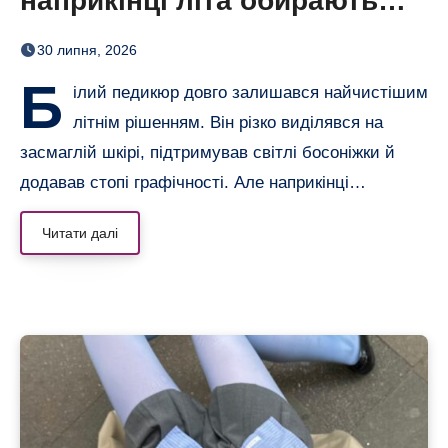
наприкінці літа обирають
сіро-блакитний
30 липня, 2026
Б
ілий педикюр довго залишався найчистішим
літнім рішенням. Він різко виділявся на
засмаглій шкірі, підтримував світлі босоніжки й
додавав стопі графічності. Але наприкінці…
Читати далі