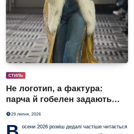
СТИЛЬ
Не логотип, а фактура:
парча й гобелен задають
нову розкіш осені
29 липня, 2026
В
осени 2026 розкіш дедалі частіше читається