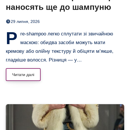
наносять ще до шампуню
29 липня, 2026
P
re-shampoo легко сплутати зі звичайною
маскою: обидва засоби можуть мати
кремову або олійну текстуру й обіцяти м’якше,
гладкіше волосся. Різниця — у…
Читати далі