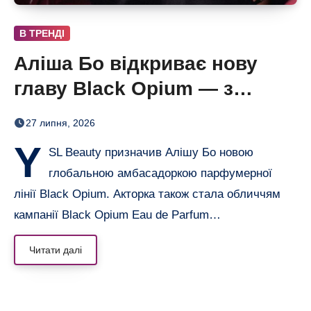
В ТРЕНДІ
Аліша Бо відкриває нову
главу Black Opium — з
ароматом полуниці, кави й
27 липня, 2026
ванілі
Y
SL Beauty призначив Алішу Бо новою
глобальною амбасадоркою парфумерної
лінії Black Opium. Акторка також стала обличчям
кампанії Black Opium Eau de Parfum…
Читати далі