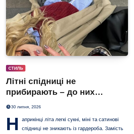
СТИЛЬ
Літні спідниці не
прибирають – до них
додають кольорові колготки
30 липня, 2026
(і восени теж)
Н
априкінці літа легкі сукні, міні та сатинові
спідниці не зникають із гардероба. Замість