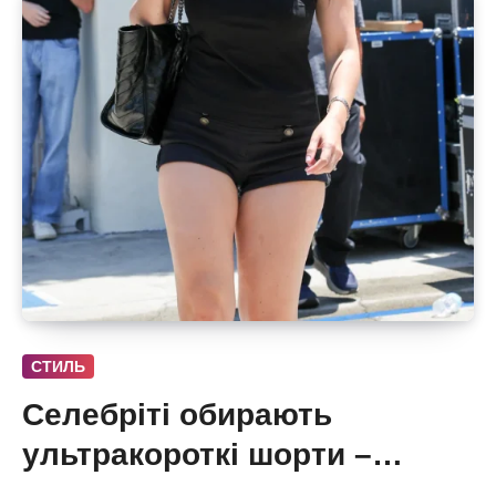
СТИЛЬ
Селебріті обирають
ультракороткі шорти –
бермуди отримали зухвалу