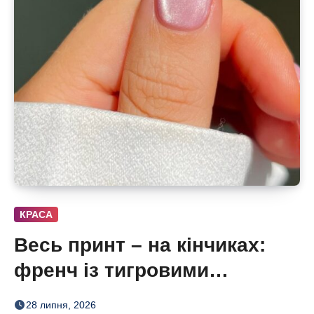
КРАСА
Весь принт – на кінчиках:
френч із тигровими
смугами, квітами і хвилями
28 липня, 2026