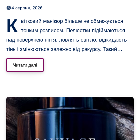
неймовірним 3D-ефектом
4 серпня, 2026
К
вітковий манікюр більше не обмежується
тонким розписом. Пелюстки підіймаються
над поверхнею нігтя, ловлять світло, відкидають
тінь і змінюються залежно від ракурсу. Такий…
Читати далі