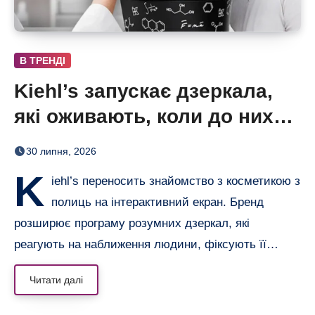
В ТРЕНДІ
Kiehl’s запускає дзеркала,
які оживають, коли до них
підходиш
30 липня, 2026
K
iehl’s переносить знайомство з косметикою з
полиць на інтерактивний екран. Бренд
розширює програму розумних дзеркал, які
реагують на наближення людини, фіксують її…
Читати далі