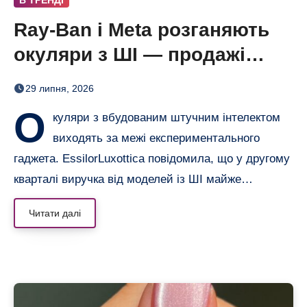
Ray-Ban і Meta розганяють
окуляри з ШІ — продажі
майже подвоїлися
29 липня, 2026
О
куляри з вбудованим штучним інтелектом
виходять за межі експериментального
гаджета. EssilorLuxottica повідомила, що у другому
кварталі виручка від моделей із ШІ майже…
Читати далі