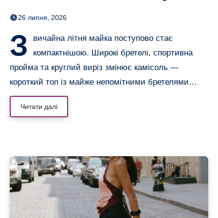
майку: повернулися тонкі
26 липня, 2026
бретелі
З
вичайна літня майка поступово стає
компактнішою. Широкі бретелі, спортивна
пройма та круглий виріз змінює камісоль —
короткий топ із майже непомітними бретелями…
Читати далі