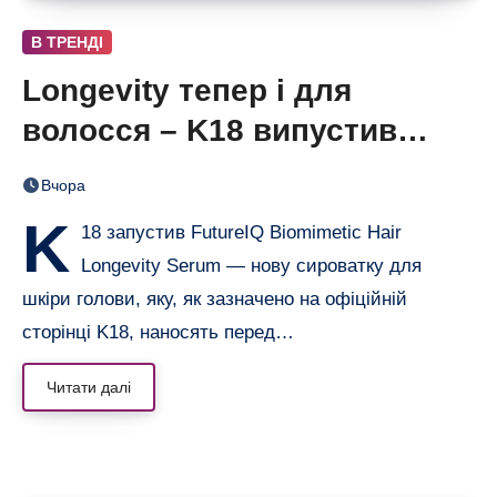
В ТРЕНДІ
Longevity тепер і для
волосся – K18 випустив
нічну сироватку FutureIQ
Вчора
K
18 запустив FutureIQ Biomimetic Hair
Longevity Serum — нову сироватку для
шкіри голови, яку, як зазначено на офіційній
сторінці K18, наносять перед…
Читати далі