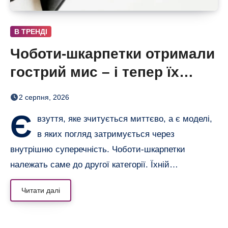
В ТРЕНДІ
Чоботи-шкарпетки отримали
гострий мис – і тепер їх
хочеться роздивлятися
2 серпня, 2026
Є
взуття, яке зчитується миттєво, а є моделі,
в яких погляд затримується через
внутрішню суперечність. Чоботи-шкарпетки
належать саме до другої категорії. Їхній…
Читати далі