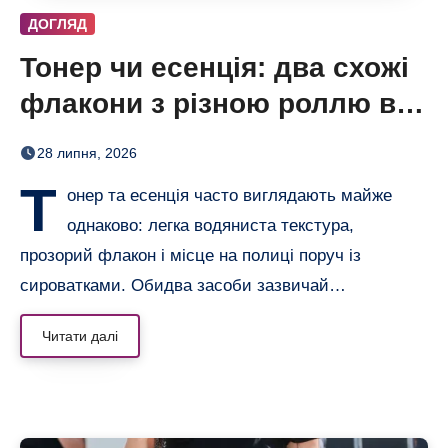
ДОГЛЯД
Тонер чи есенція: два схожі
флакони з різною роллю в
догляді
28 липня, 2026
Т
онер та есенція часто виглядають майже
однаково: легка водяниста текстура,
прозорий флакон і місце на полиці поруч із
сироватками. Обидва засоби зазвичай…
Читати далі