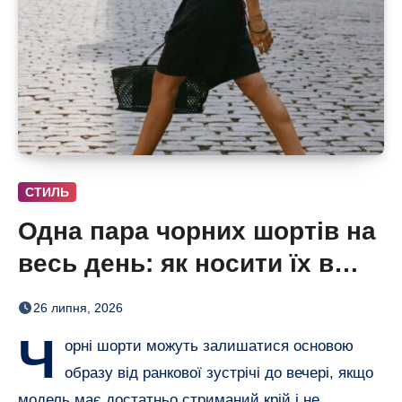
СТИЛЬ
Одна пара чорних шортів на
весь день: як носити їх в
офіс і на вечерю
26 липня, 2026
Ч
орні шорти можуть залишатися основою
образу від ранкової зустрічі до вечері, якщо
модель має достатньо стриманий крій і не