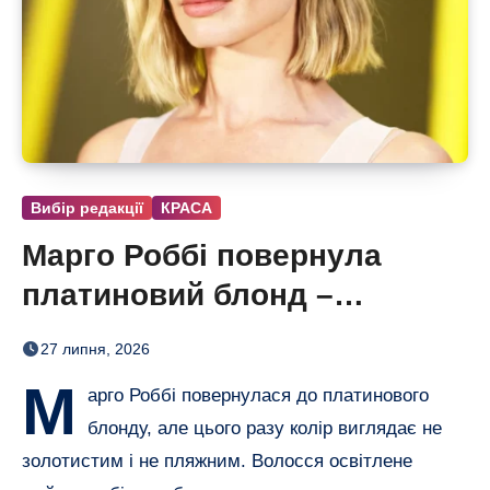
Вибір редакції
КРАСА
Марго Роббі повернула
платиновий блонд –
настільки світлого волосся
27 липня, 2026
в неї давно не було
М
арго Роббі повернулася до платинового
блонду, але цього разу колір виглядає не
золотистим і не пляжним. Волосся освітлене