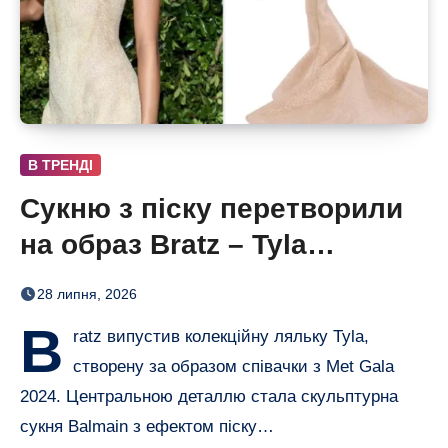
В ТРЕНДІ
Сукню з піску перетворили
на образ Bratz – Tyla
отримала власну ляльку
28 липня, 2026
B
ratz випустив колекційну ляльку Tyla,
створену за образом співачки з Met Gala
2024. Центральною деталлю стала скульптурна
сукня Balmain з ефектом піску…