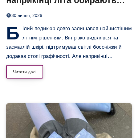
наприкінці літа обирають
сіро-блакитний
30 липня, 2026
Б
ілий педикюр довго залишався найчистішим
літнім рішенням. Він різко виділявся на
засмаглій шкірі, підтримував світлі босоніжки й
додавав стопі графічності. Але наприкінці…
Читати далі