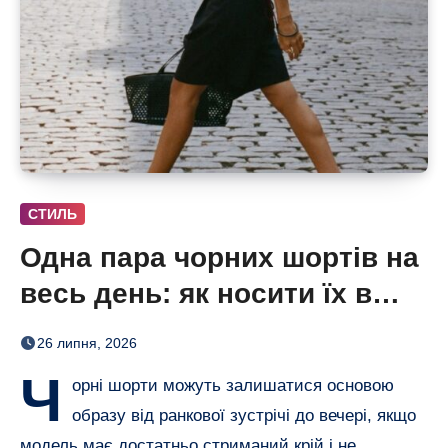
СТИЛЬ
Одна пара чорних шортів на
весь день: як носити їх в
офіс і на вечерю
26 липня, 2026
Ч
орні шорти можуть залишатися основою
образу від ранкової зустрічі до вечері, якщо
модель має достатньо стриманий крій і не