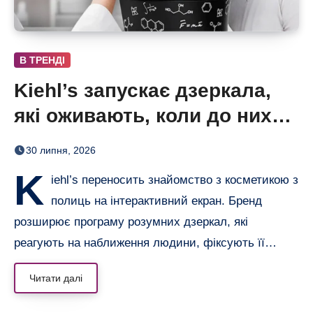
В ТРЕНДІ
Kiehl’s запускає дзеркала,
які оживають, коли до них
підходиш
30 липня, 2026
K
iehl’s переносить знайомство з косметикою з
полиць на інтерактивний екран. Бренд
розширює програму розумних дзеркал, які
реагують на наближення людини, фіксують її…
Читати далі