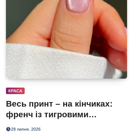
КРАСА
Весь принт – на кінчиках:
френч із тигровими
смугами, квітами і хвилями
28 липня, 2026