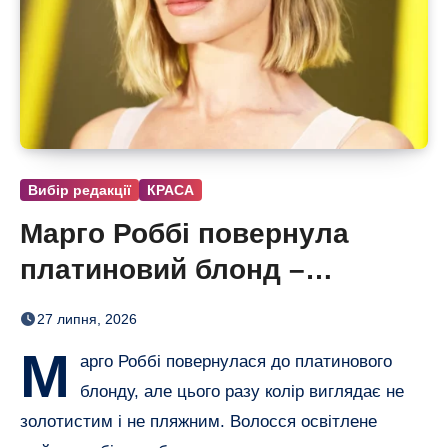
Вибір редакції
КРАСА
Марго Роббі повернула
платиновий блонд –
настільки світлого волосся
27 липня, 2026
в неї давно не було
М
арго Роббі повернулася до платинового
блонду, але цього разу колір виглядає не
золотистим і не пляжним. Волосся освітлене