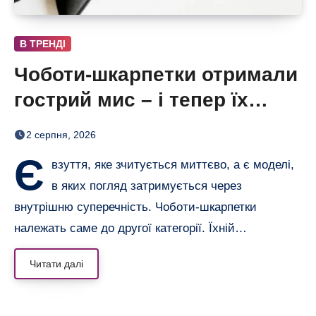
В ТРЕНДІ
Чоботи-шкарпетки отримали
гострий мис – і тепер їх
хочеться роздивлятися
2 серпня, 2026
Є
взуття, яке зчитується миттєво, а є моделі,
в яких погляд затримується через
внутрішню суперечність. Чоботи-шкарпетки
належать саме до другої категорії. Їхній…
Читати далі