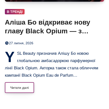
В ТРЕНДІ
Аліша Бо відкриває нову
главу Black Opium — з
ароматом полуниці, кави й
27 липня, 2026
ванілі
Y
SL Beauty призначив Алішу Бо новою
глобальною амбасадоркою парфумерної
лінії Black Opium. Акторка також стала обличчям
кампанії Black Opium Eau de Parfum…
Читати далі