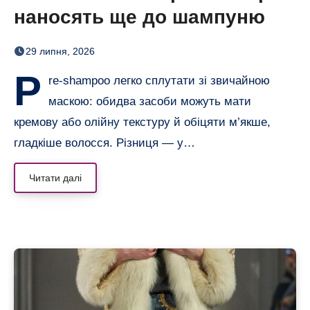
наносять ще до шампуню
29 липня, 2026
P
re-shampoo легко сплутати зі звичайною
маскою: обидва засоби можуть мати
кремову або олійну текстуру й обіцяти м’якше,
гладкіше волосся. Різниця — у…
Читати далі