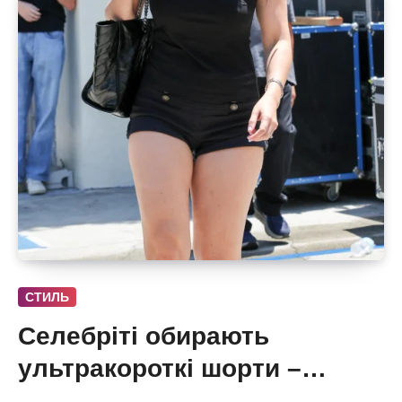
СТИЛЬ
Селебріті обирають
ультракороткі шорти –
бермуди отримали зухвалу