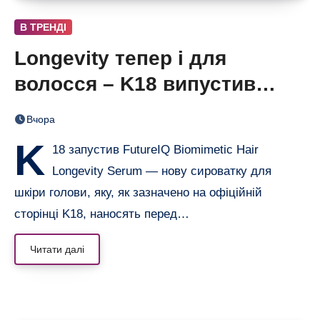
В ТРЕНДІ
Longevity тепер і для
волосся – K18 випустив
нічну сироватку FutureIQ
Вчора
K
18 запустив FutureIQ Biomimetic Hair
Longevity Serum — нову сироватку для
шкіри голови, яку, як зазначено на офіційній
сторінці K18, наносять перед…
Читати далі