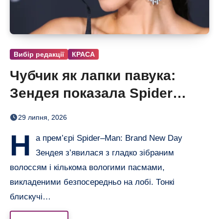
Вибір редакції
КРАСА
Чубчик як лапки павука:
Зендея показала Spider
Bangs
29 липня, 2026
Н
а прем’єрі Spider–Man: Brand New Day
Зендея з’явилася з гладко зібраним
волоссям і кількома вологими пасмами,
викладеними безпосередньо на лобі. Тонкі
блискучі…