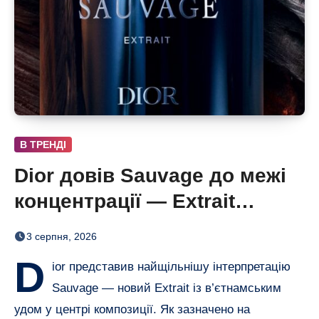
В ТРЕНДІ
Dior довів Sauvage до межі
концентрації — Extrait
дозріває 42 дні
3 серпня, 2026
D
ior представив найщільнішу інтерпретацію
Sauvage — новий Extrait із в’єтнамським
удом у центрі композиції. Як зазначено на