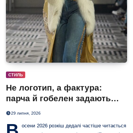
СТИЛЬ
Не логотип, а фактура:
парча й гобелен задають
нову розкіш осені
29 липня, 2026
В
осени 2026 розкіш дедалі частіше читається