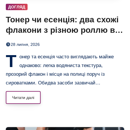
ДОГЛЯД
Тонер чи есенція: два схожі
флакони з різною роллю в
догляді
28 липня, 2026
Т
онер та есенція часто виглядають майже
однаково: легка водяниста текстура,
прозорий флакон і місце на полиці поруч із
сироватками. Обидва засоби зазвичай…
Читати далі