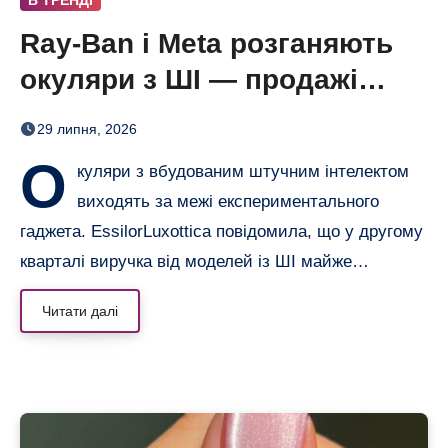
Ray-Ban і Meta розганяють
окуляри з ШІ — продажі
майже подвоїлися
29 липня, 2026
О
куляри з вбудованим штучним інтелектом
виходять за межі експериментального
гаджета. EssilorLuxottica повідомила, що у другому
кварталі виручка від моделей із ШІ майже…
Читати далі