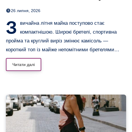
майку: повернулися тонкі
26 липня, 2026
бретелі
З
вичайна літня майка поступово стає
компактнішою. Широкі бретелі, спортивна
пройма та круглий виріз змінює камісоль —
короткий топ із майже непомітними бретелями…
Читати далі