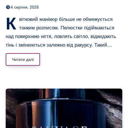
неймовірним 3D-ефектом
4 серпня, 2026
К
вітковий манікюр більше не обмежується
тонким розписом. Пелюстки підіймаються
над поверхнею нігтя, ловлять світло, відкидають
тінь і змінюються залежно від ракурсу. Такий…
Читати далі