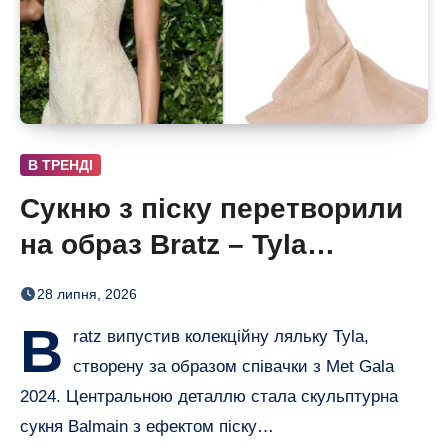
В ТРЕНДІ
Сукню з піску перетворили
на образ Bratz – Tyla
отримала власну ляльку
28 липня, 2026
B
ratz випустив колекційну ляльку Tyla,
створену за образом співачки з Met Gala
2024. Центральною деталлю стала скульптурна
сукня Balmain з ефектом піску…