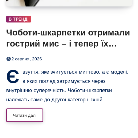
В ТРЕНДІ
Чоботи-шкарпетки отримали
гострий мис – і тепер їх
хочеться роздивлятися
2 серпня, 2026
Є
взуття, яке зчитується миттєво, а є моделі,
в яких погляд затримується через
внутрішню суперечність. Чоботи-шкарпетки
належать саме до другої категорії. Їхній…
Читати далі