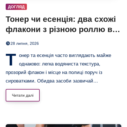
ДОГЛЯД
Тонер чи есенція: два схожі
флакони з різною роллю в
догляді
28 липня, 2026
Т
онер та есенція часто виглядають майже
однаково: легка водяниста текстура,
прозорий флакон і місце на полиці поруч із
сироватками. Обидва засоби зазвичай…
Читати далі