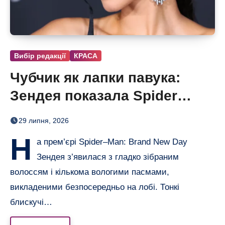
Вибір редакції
КРАСА
Чубчик як лапки павука:
Зендея показала Spider
Bangs
29 липня, 2026
Н
а прем’єрі Spider–Man: Brand New Day
Зендея з’явилася з гладко зібраним
волоссям і кількома вологими пасмами,
викладеними безпосередньо на лобі. Тонкі
блискучі…