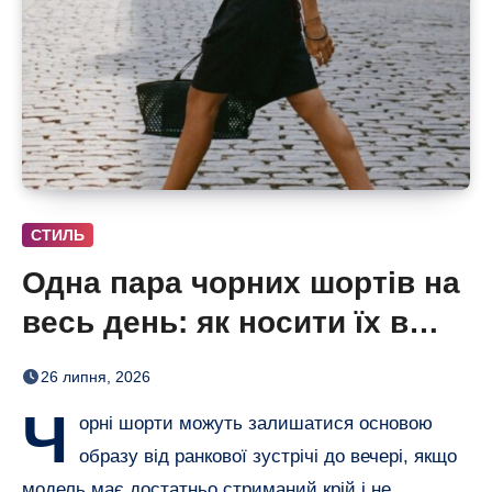
СТИЛЬ
Одна пара чорних шортів на
весь день: як носити їх в
офіс і на вечерю
26 липня, 2026
Ч
орні шорти можуть залишатися основою
образу від ранкової зустрічі до вечері, якщо
модель має достатньо стриманий крій і не