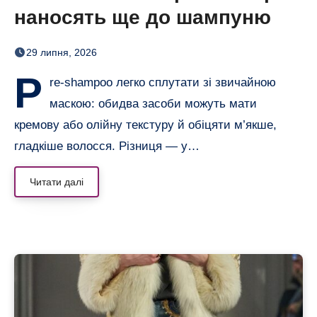
наносять ще до шампуню
29 липня, 2026
P
re-shampoo легко сплутати зі звичайною
маскою: обидва засоби можуть мати
кремову або олійну текстуру й обіцяти м’якше,
гладкіше волосся. Різниця — у…
Читати далі