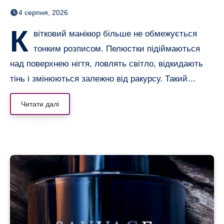
неймовірним 3D-ефектом
4 серпня, 2026
К
вітковий манікюр більше не обмежується
тонким розписом. Пелюстки підіймаються
над поверхнею нігтя, ловлять світло, відкидають
тінь і змінюються залежно від ракурсу. Такий…
Читати далі