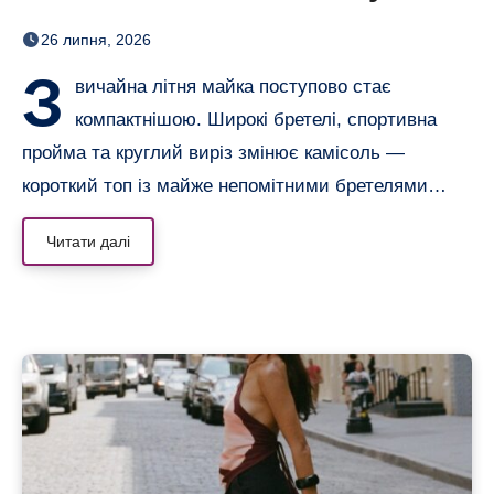
майку: повернулися тонкі
26 липня, 2026
бретелі
З
вичайна літня майка поступово стає
компактнішою. Широкі бретелі, спортивна
пройма та круглий виріз змінює камісоль —
короткий топ із майже непомітними бретелями…
Читати далі