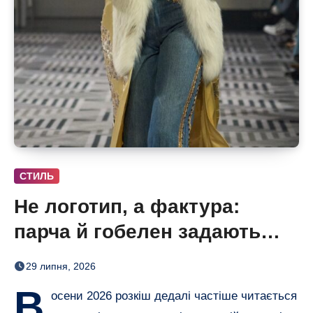
СТИЛЬ
Не логотип, а фактура:
парча й гобелен задають
нову розкіш осені
29 липня, 2026
В
осени 2026 розкіш дедалі частіше читається