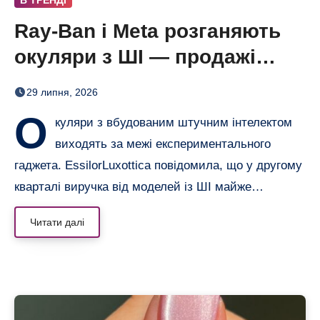
Ray-Ban і Meta розганяють
окуляри з ШІ — продажі
майже подвоїлися
29 липня, 2026
О
куляри з вбудованим штучним інтелектом
виходять за межі експериментального
гаджета. EssilorLuxottica повідомила, що у другому
кварталі виручка від моделей із ШІ майже…
Читати далі