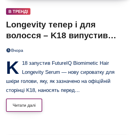
В ТРЕНДІ
Longevity тепер і для
волосся – K18 випустив
нічну сироватку FutureIQ
Вчора
K
18 запустив FutureIQ Biomimetic Hair
Longevity Serum — нову сироватку для
шкіри голови, яку, як зазначено на офіційній
сторінці K18, наносять перед…
Читати далі