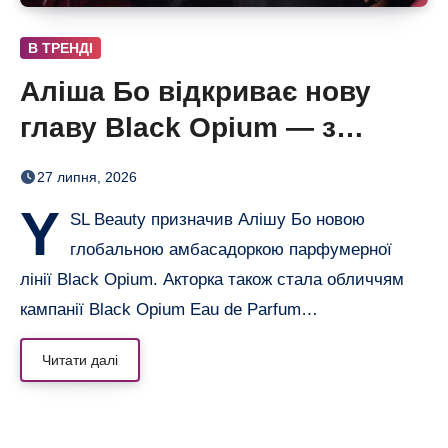
В ТРЕНДІ
Аліша Бо відкриває нову
главу Black Opium — з
ароматом полуниці, кави й
27 липня, 2026
ванілі
Y
SL Beauty призначив Алішу Бо новою
глобальною амбасадоркою парфумерної
лінії Black Opium. Акторка також стала обличчям
кампанії Black Opium Eau de Parfum…
Читати далі