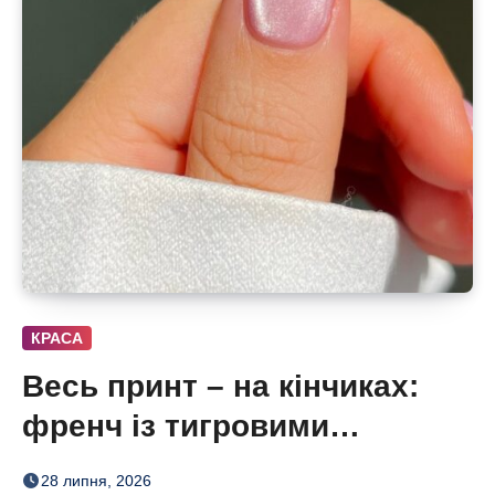
КРАСА
Весь принт – на кінчиках:
френч із тигровими
смугами, квітами і хвилями
28 липня, 2026