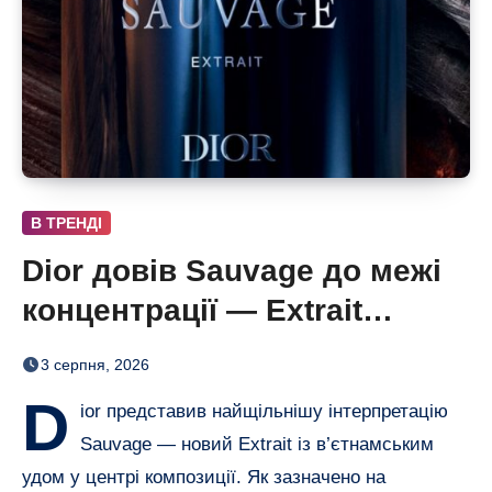
В ТРЕНДІ
Dior довів Sauvage до межі
концентрації — Extrait
дозріває 42 дні
3 серпня, 2026
D
ior представив найщільнішу інтерпретацію
Sauvage — новий Extrait із в’єтнамським
удом у центрі композиції. Як зазначено на