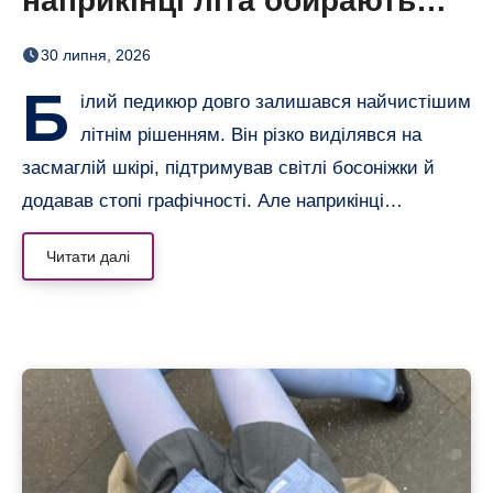
наприкінці літа обирають
сіро-блакитний
30 липня, 2026
Б
ілий педикюр довго залишався найчистішим
літнім рішенням. Він різко виділявся на
засмаглій шкірі, підтримував світлі босоніжки й
додавав стопі графічності. Але наприкінці…
Читати далі