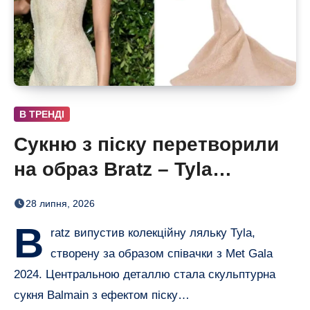
В ТРЕНДІ
Сукню з піску перетворили
на образ Bratz – Tyla
отримала власну ляльку
28 липня, 2026
B
ratz випустив колекційну ляльку Tyla,
створену за образом співачки з Met Gala
2024. Центральною деталлю стала скульптурна
сукня Balmain з ефектом піску…