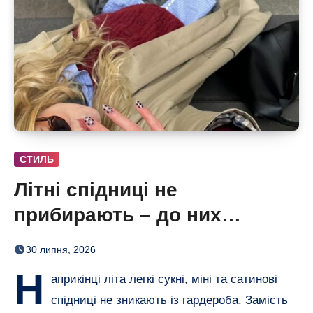
СТИЛЬ
Літні спідниці не
прибирають – до них
додають кольорові колготки
30 липня, 2026
(і восени теж)
Н
априкінці літа легкі сукні, міні та сатинові
спідниці не зникають із гардероба. Замість