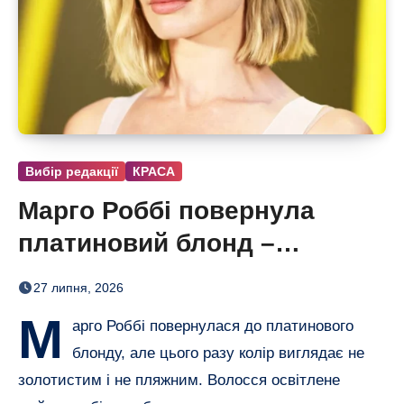
Вибір редакції
КРАСА
Марго Роббі повернула
платиновий блонд –
настільки світлого волосся
27 липня, 2026
в неї давно не було
М
арго Роббі повернулася до платинового
блонду, але цього разу колір виглядає не
золотистим і не пляжним. Волосся освітлене