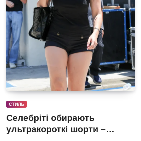
СТИЛЬ
Селебріті обирають
ультракороткі шорти –
бермуди отримали зухвалу