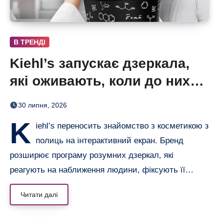
В ТРЕНДІ
Kiehl’s запускає дзеркала,
які оживають, коли до них
підходиш
30 липня, 2026
K
iehl’s переносить знайомство з косметикою з
полиць на інтерактивний екран. Бренд
розширює програму розумних дзеркал, які
реагують на наближення людини, фіксують її…
Читати далі