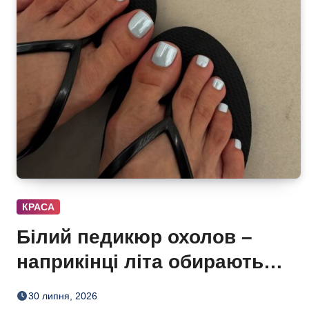
КРАСА
Білий педикюр охолов –
наприкінці літа обирають
сіро-блакитний
30 липня, 2026