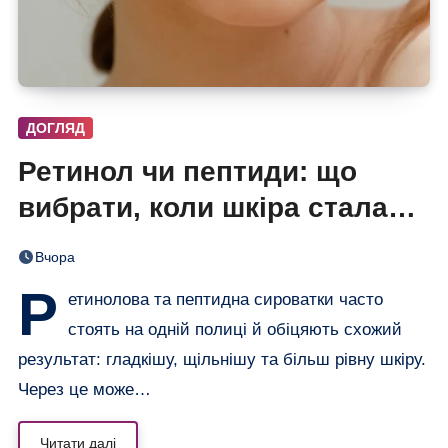
ДОГЛЯД
Ретинол чи пептиди: що
вибрати, коли шкіра стала
нерівною і чутливою
Вчора
Р
етинолова та пептидна сироватки часто
стоять на одній полиці й обіцяють схожий
результат: гладкішу, щільнішу та більш рівну шкіру.
Через це може…
Читати далі