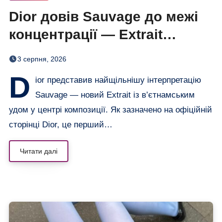
Dior довів Sauvage до межі
концентрації — Extrait
дозріває 42 дні
3 серпня, 2026
D
ior представив найщільнішу інтерпретацію
Sauvage — новий Extrait із в’єтнамським
удом у центрі композиції. Як зазначено на офіційній
сторінці Dior, це перший…
Читати далі