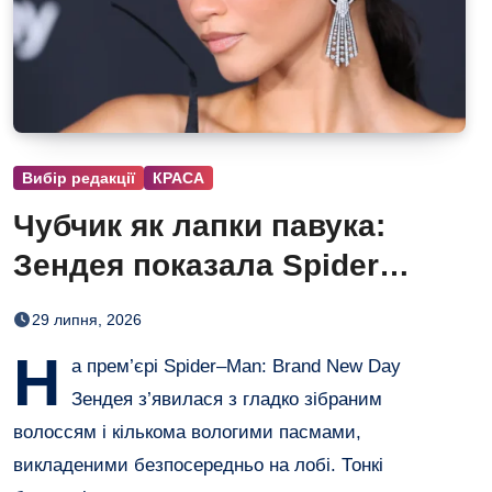
Вибір редакції
КРАСА
Чубчик як лапки павука:
Зендея показала Spider
Bangs
29 липня, 2026
Н
а прем’єрі Spider–Man: Brand New Day
Зендея з’явилася з гладко зібраним
волоссям і кількома вологими пасмами,
викладеними безпосередньо на лобі. Тонкі