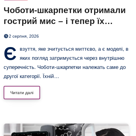
Чоботи-шкарпетки отримали
гострий мис – і тепер їх
хочеться роздивлятися
2 серпня, 2026
Є
взуття, яке зчитується миттєво, а є моделі, в
яких погляд затримується через внутрішню
суперечність. Чоботи-шкарпетки належать саме до
другої категорії. Їхній…
Читати далі