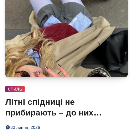
СТИЛЬ
Літні спідниці не
прибирають – до них
додають кольорові колготки
30 липня, 2026