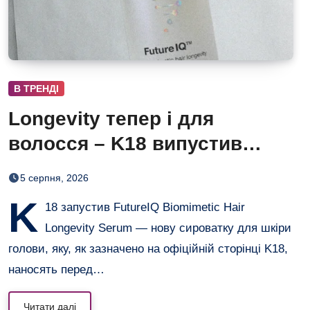
В ТРЕНДІ
Longevity тепер і для
волосся – K18 випустив
нічну сироватку FutureIQ
5 серпня, 2026
K
18 запустив FutureIQ Biomimetic Hair
Longevity Serum — нову сироватку для шкіри
голови, яку, як зазначено на офіційній сторінці K18,
наносять перед…
Читати далі