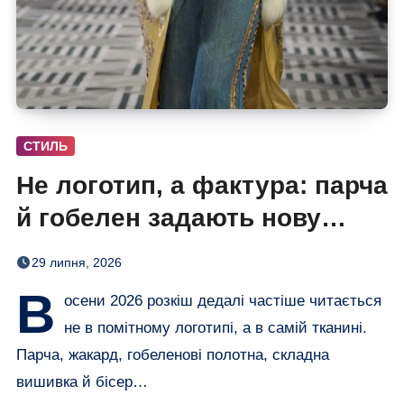
СТИЛЬ
Не логотип, а фактура: парча
й гобелен задають нову
розкіш осені
29 липня, 2026
В
осени 2026 розкіш дедалі частіше читається
не в помітному логотипі, а в самій тканині.
Парча, жакард, гобеленові полотна, складна
вишивка й бісер…