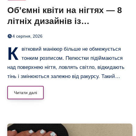
Об’ємні квіти на нігтях — 8
літніх дизайнів із
неймовірним 3D-ефектом
4 серпня, 2026
К
вітковий манікюр більше не обмежується
тонким розписом. Пелюстки підіймаються
над поверхнею нігтя, ловлять світло, відкидають
тінь і змінюються залежно від ракурсу. Такий…
Читати далі