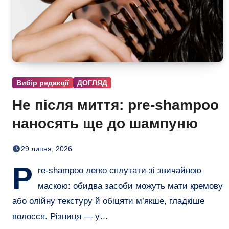
Вибір редакції
ДОГЛЯД
Не після миття: pre-shampoo
наносять ще до шампуню
29 липня, 2026
P
re-shampoo легко сплутати зі звичайною
маскою: обидва засоби можуть мати кремову
або олійну текстуру й обіцяти м’якше, гладкіше
волосся. Різниця — у…