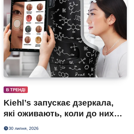
В ТРЕНДІ
Kiehl’s запускає дзеркала,
які оживають, коли до них
підходиш
30 липня, 2026