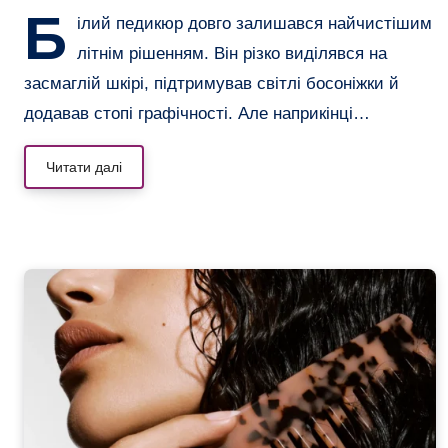
Б
ілий педикюр довго залишався найчистішим
літнім рішенням. Він різко виділявся на
засмаглій шкірі, підтримував світлі босоніжки й
додавав стопі графічності. Але наприкінці…
Читати далі