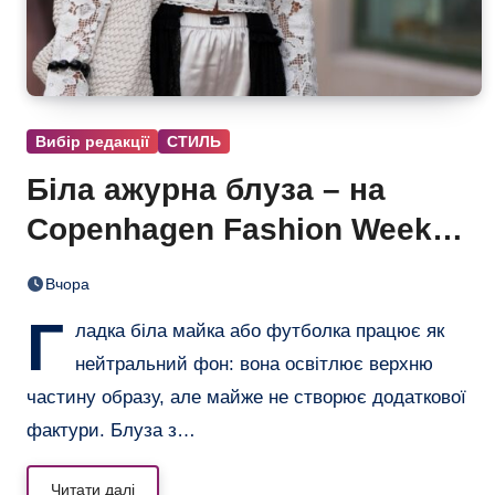
Вибір редакції
СТИЛЬ
Біла ажурна блуза – на
Copenhagen Fashion Week
показали тренд цього літа
Вчора
Г
ладка біла майка або футболка працює як
нейтральний фон: вона освітлює верхню
частину образу, але майже не створює додаткової
фактури. Блуза з…
Читати далі