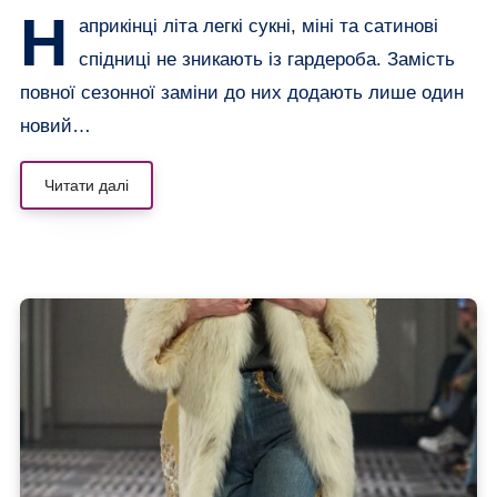
(і восени теж)
Н
априкінці літа легкі сукні, міні та сатинові
спідниці не зникають із гардероба. Замість
повної сезонної заміни до них додають лише один
новий…
Читати далі