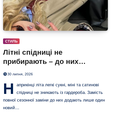
СТИЛЬ
Літні спідниці не
прибирають – до них
додають кольорові колготки
30 липня, 2026
(і восени теж)
Н
априкінці літа легкі сукні, міні та сатинові
спідниці не зникають із гардероба. Замість
повної сезонної заміни до них додають лише один
новий…