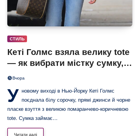
СТИЛЬ
Кеті Голмс взяла велику tote
— як вибрати містку сумку,
що не виглядає громіздкою
Вчора
У
новому виході в Нью-Йорку Кеті Голмс
поєднала білу сорочку, прямі джинси й чорне
пласке взуття з великою помаранчево-коричневою
tote. Сумка займає…
Читати далі