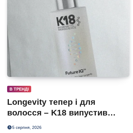
В ТРЕНДІ
Longevity тепер і для
волосся – K18 випустив
нічну сироватку FutureIQ
5 серпня, 2026