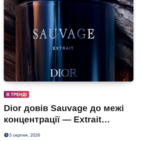
В ТРЕНДІ
Dior довів Sauvage до межі
концентрації — Extrait
дозріває 42 дні
3 серпня, 2026