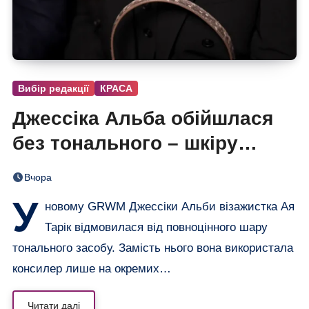
Вибір редакції
КРАСА
Джессіка Альба обійшлася
без тонального – шкіру
вирівняли лише консилером
Вчора
У
новому GRWM Джессіки Альби візажистка Ая
Тарік відмовилася від повноцінного шару
тонального засобу. Замість нього вона використала
консилер лише на окремих…
Читати далі