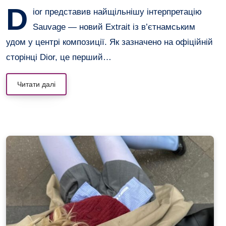
D
ior представив найщільнішу інтерпретацію
Sauvage — новий Extrait із в’єтнамським
удом у центрі композиції. Як зазначено на офіційній
сторінці Dior, це перший…
Читати далі