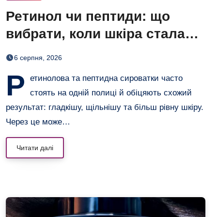
Ретинол чи пептиди: що
вибрати, коли шкіра стала
нерівною і чутливою
6 серпня, 2026
Р
етинолова та пептидна сироватки часто
стоять на одній полиці й обіцяють схожий
результат: гладкішу, щільнішу та більш рівну шкіру.
Через це може…
Читати далі