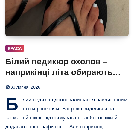
КРАСА
Білий педикюр охолов –
наприкінці літа обирають
сіро-блакитний
30 липня, 2026
Б
ілий педикюр довго залишався найчистішим
літнім рішенням. Він різко виділявся на
засмаглій шкірі, підтримував світлі босоніжки й
додавав стопі графічності. Але наприкінці…