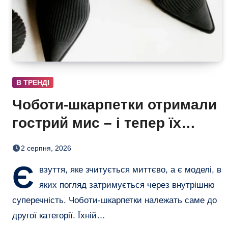
В ТРЕНДІ
Чоботи-шкарпетки отримали
гострий мис – і тепер їх
хочеться роздивлятися
2 серпня, 2026
Є
взуття, яке зчитується миттєво, а є моделі, в
яких погляд затримується через внутрішню
суперечність. Чоботи-шкарпетки належать саме до
другої категорії. Їхній…