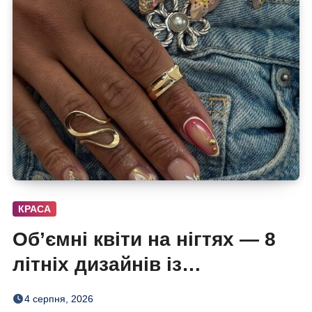
КРАСА
Об’ємні квіти на нігтях — 8
літніх дизайнів із
неймовірним 3D-ефектом
4 серпня, 2026