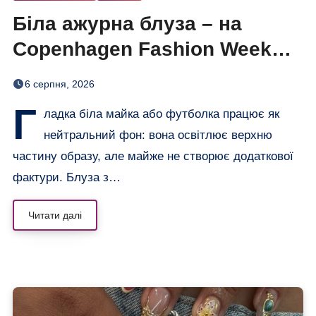
Біла ажурна блуза – на
Copenhagen Fashion Week
показали тренд цього літа
6 серпня, 2026
Г
ладка біла майка або футболка працює як
нейтральний фон: вона освітлює верхню
частину образу, але майже не створює додаткової
фактури. Блуза з…
Читати далі