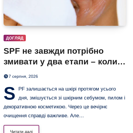
ДОГЛЯД
SPF не завжди потрібно
змивати у два етапи – коли
одного очищення достатньо
7 серпня, 2026
S
PF залишається на шкірі протягом усього
дня, змішується зі шкірним себумом, пилом і
декоративною косметикою. Через це вечірнє
очищення справді важливе. Але…
Читати далі