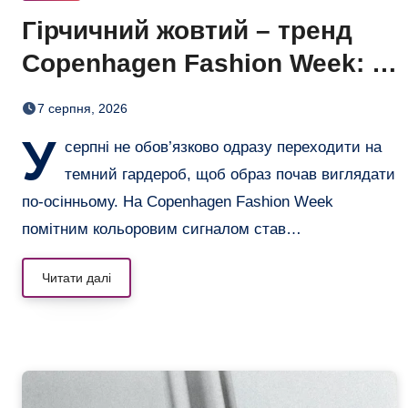
Гірчичний жовтий – тренд
Copenhagen Fashion Week: 6
образів, що переводять літо
7 серпня, 2026
в осінь
У
серпні не обов’язково одразу переходити на
темний гардероб, щоб образ почав виглядати
по-осінньому. На Copenhagen Fashion Week
помітним кольоровим сигналом став…
Читати далі