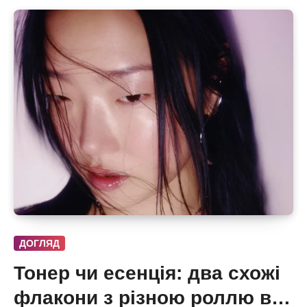
ДОГЛЯД
Тонер чи есенція: два схожі
флакони з різною роллю в