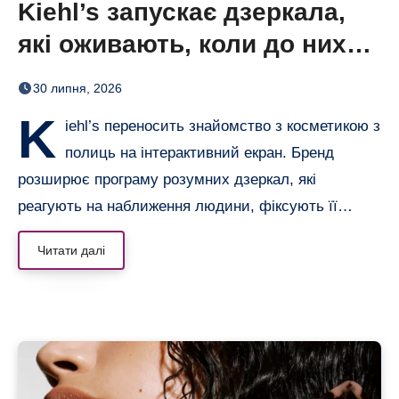
Kiehl’s запускає дзеркала,
які оживають, коли до них
підходиш
30 липня, 2026
K
iehl’s переносить знайомство з косметикою з
полиць на інтерактивний екран. Бренд
розширює програму розумних дзеркал, які
реагують на наближення людини, фіксують її…
Читати далі