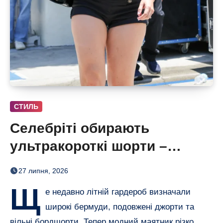
СТИЛЬ
Селебріті обирають
ультракороткі шорти –
бермуди отримали зухвалу
27 липня, 2026
альтернативу
Щ
е недавно літній гардероб визначали
широкі бермуди, подовжені джорти та
вільні бордшорти. Тепер модний маятник різко