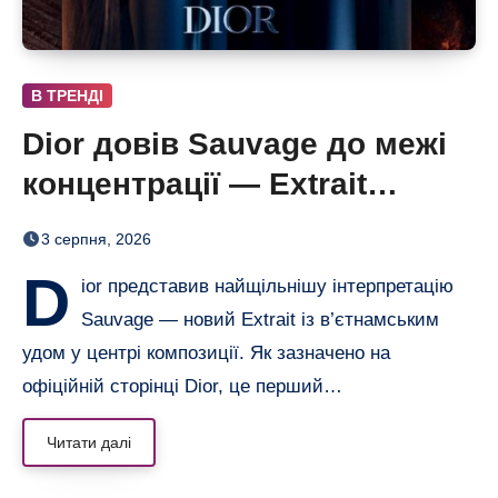
В ТРЕНДІ
Dior довів Sauvage до межі
концентрації — Extrait
дозріває 42 дні
3 серпня, 2026
D
ior представив найщільнішу інтерпретацію
Sauvage — новий Extrait із в’єтнамським
удом у центрі композиції. Як зазначено на
офіційній сторінці Dior, це перший…
Читати далі