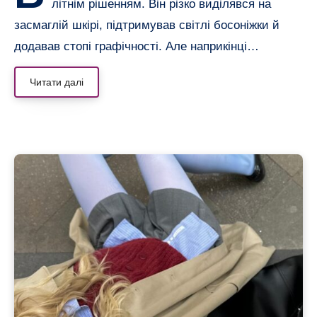
літнім рішенням. Він різко виділявся на
засмаглій шкірі, підтримував світлі босоніжки й
додавав стопі графічності. Але наприкінці…
Читати далі