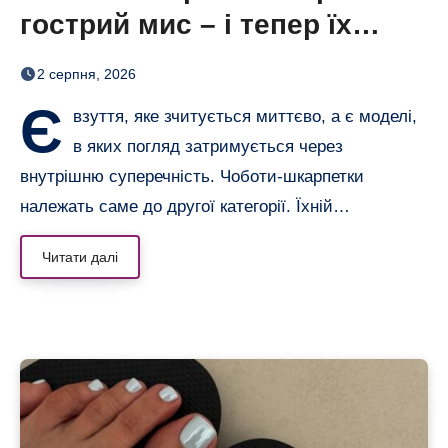
гострий мис – і тепер їх
хочеться роздивлятися
2 серпня, 2026
Є
взуття, яке зчитується миттєво, а є моделі,
в яких погляд затримується через
внутрішню суперечність. Чоботи-шкарпетки
належать саме до другої категорії. Їхній…
Читати далі