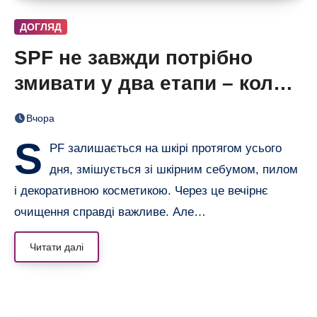
ДОГЛЯД
SPF не завжди потрібно
змивати у два етапи – коли
одного очищення достатньо
Вчора
S
PF залишається на шкірі протягом усього
дня, змішується зі шкірним себумом, пилом
і декоративною косметикою. Через це вечірнє
очищення справді важливе. Але…
Читати далі