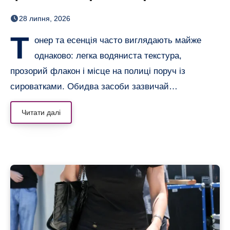
догляді
28 липня, 2026
Т
онер та есенція часто виглядають майже
однаково: легка водяниста текстура,
прозорий флакон і місце на полиці поруч із
сироватками. Обидва засоби зазвичай…
Читати далі