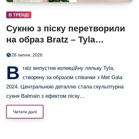
В ТРЕНДІ
Сукню з піску перетворили
на образ Bratz – Tyla
отримала власну ляльку
28 липня, 2026
B
ratz випустив колекційну ляльку Tyla,
створену за образом співачки з Met Gala
2024. Центральною деталлю стала скульптурна
сукня Balmain з ефектом піску…
Читати далі