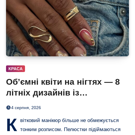
КРАСА
Об’ємні квіти на нігтях — 8
літніх дизайнів із
неймовірним 3D-ефектом
4 серпня, 2026
К
вітковий манікюр більше не обмежується
тонким розписом. Пелюстки підіймаються