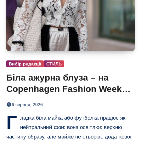
Вибір редакції
СТИЛЬ
Біла ажурна блуза – на
Copenhagen Fashion Week
показали тренд цього літа
6 серпня, 2026
Г
ладка біла майка або футболка працює як
нейтральний фон: вона освітлює верхню
частину образу, але майже не створює додаткової