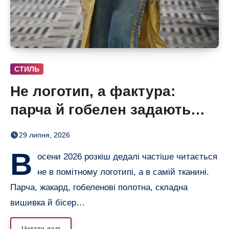
СТИЛЬ
Не логотип, а фактура:
парча й гобелен задають
нову розкіш осені
29 липня, 2026
В
осени 2026 розкіш дедалі частіше читається
не в помітному логотипі, а в самій тканині.
Парча, жакард, гобеленові полотна, складна
вишивка й бісер…
Читати далі