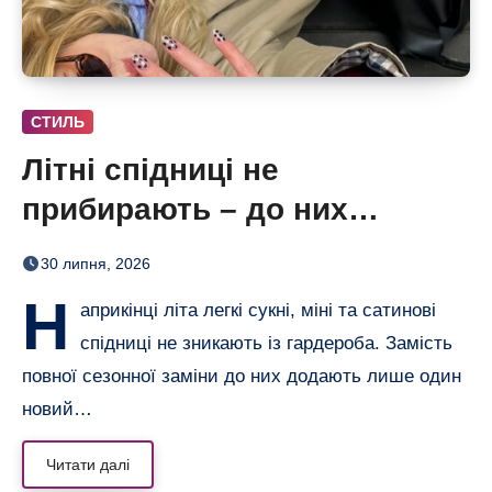
СТИЛЬ
Літні спідниці не
прибирають – до них
додають кольорові колготки
30 липня, 2026
(і восени теж)
Н
априкінці літа легкі сукні, міні та сатинові
спідниці не зникають із гардероба. Замість
повної сезонної заміни до них додають лише один
новий…
Читати далі