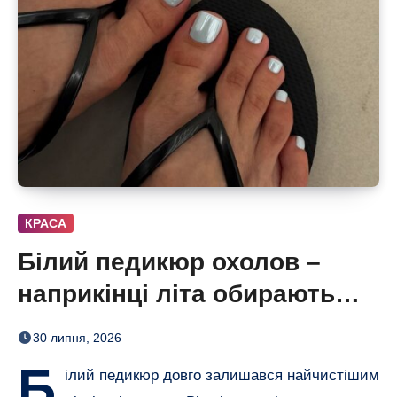
КРАСА
Білий педикюр охолов –
наприкінці літа обирають
сіро-блакитний
30 липня, 2026
Б
ілий педикюр довго залишався найчистішим