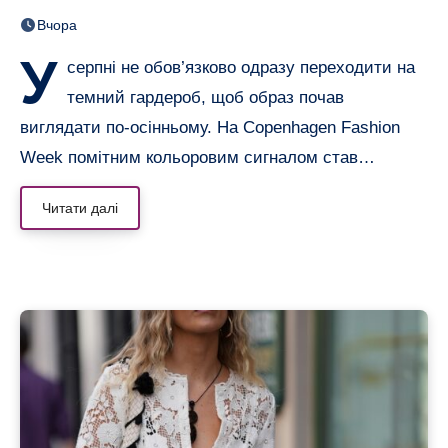
образів, що переводять літо
Вчора
в осінь
У
серпні не обов’язково одразу переходити на
темний гардероб, щоб образ почав
виглядати по-осінньому. На Copenhagen Fashion
Week помітним кольоровим сигналом став…
Читати далі