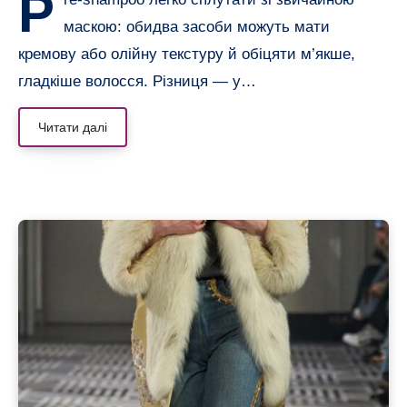
P
маскою: обидва засоби можуть мати
кремову або олійну текстуру й обіцяти м’якше,
гладкіше волосся. Різниця — у…
Читати далі