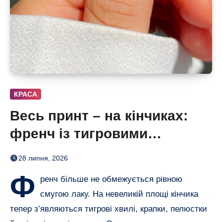
КРАСА
Весь принт – на кінчиках:
френч із тигровими
смугами, квітами і хвилями
28 липня, 2026
Ф
ренч більше не обмежується рівною
смугою лаку. На невеликій площі кінчика
тепер з’являються тигрові хвилі, крапки, пелюстки