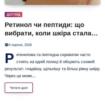
ДОГЛЯД
Ретинол чи пептиди: що
вибрати, коли шкіра стала
нерівною і чутливою
6 серпня, 2026
Р
етинолова та пептидна сироватки часто
стоять на одній полиці й обіцяють схожий
результат: гладкішу, щільнішу та більш рівну шкіру.
Через це може…
Читати далі