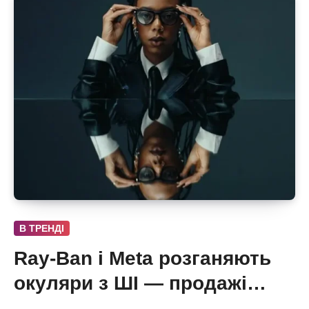
В ТРЕНДІ
Ray-Ban і Meta розганяють
окуляри з ШІ — продажі
майже подвоїлися