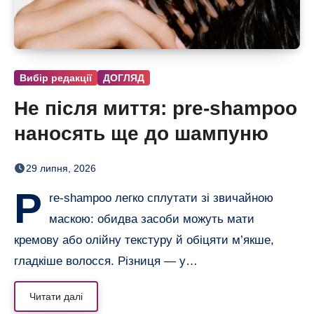
Вибір редакції
ДОГЛЯД
Не після миття: pre-shampoo
наносять ще до шампуню
29 липня, 2026
P
re-shampoo легко сплутати зі звичайною
маскою: обидва засоби можуть мати
кремову або олійну текстуру й обіцяти м’якше,
гладкіше волосся. Різниця — у…
Читати далі