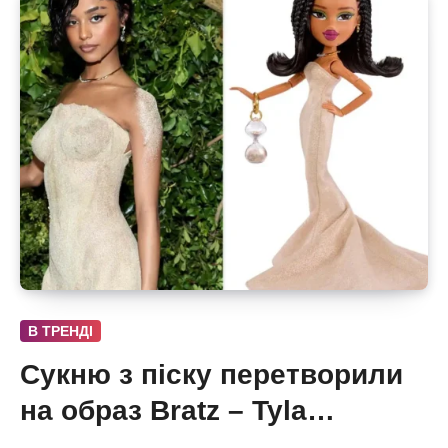
В ТРЕНДІ
Сукню з піску перетворили
на образ Bratz – Tyla
отримала власну ляльку