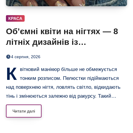
КРАСА
Об’ємні квіти на нігтях — 8
літніх дизайнів із
неймовірним 3D-ефектом
4 серпня, 2026
К
вітковий манікюр більше не обмежується
тонким розписом. Пелюстки підіймаються
над поверхнею нігтя, ловлять світло, відкидають
тінь і змінюються залежно від ракурсу. Такий…
Читати далі