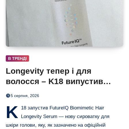
В ТРЕНДІ
Longevity тепер і для
волосся – K18 випустив
нічну сироватку FutureIQ
5 серпня, 2026
K
18 запустив FutureIQ Biomimetic Hair
Longevity Serum — нову сироватку для
шкіри голови, яку, як зазначено на офіційній