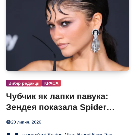
Вибір редакції
КРАСА
Чубчик як лапки павука:
Зендея показала Spider
Bangs
29 липня, 2026
а прем’єрі Spider–Man: Brand New Day