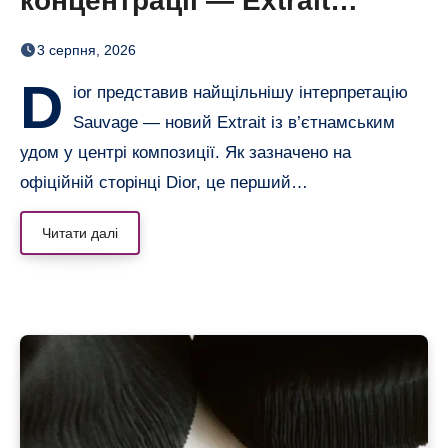
концентрації — Extrait
дозріває 42 дні
3 серпня, 2026
D
ior представив найщільнішу інтерпретацію
Sauvage — новий Extrait із в’єтнамським
удом у центрі композиції. Як зазначено на
офіційній сторінці Dior, це перший…
Читати далі