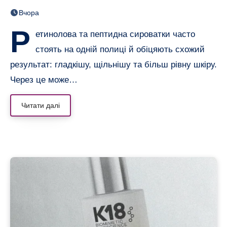
нерівною і чутливою
Вчора
Р
етинолова та пептидна сироватки часто
стоять на одній полиці й обіцяють схожий
результат: гладкішу, щільнішу та більш рівну шкіру.
Через це може…
Читати далі