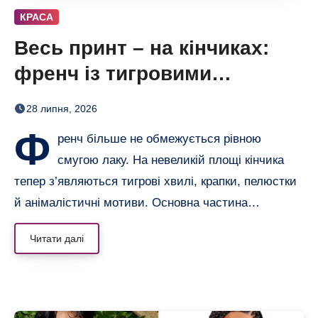
КРАСА
Весь принт – на кінчиках:
френч із тигровими
смугами, квітами і хвилями
28 липня, 2026
Ф
ренч більше не обмежується рівною
смугою лаку. На невеликій площі кінчика
тепер з’являються тигрові хвилі, крапки, пелюстки
й анімалістичні мотиви. Основна частина…
Читати далі