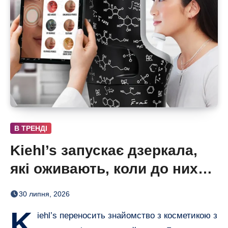
В ТРЕНДІ
Kiehl’s запускає дзеркала,
які оживають, коли до них
підходиш
30 липня, 2026
K
iehl’s переносить знайомство з косметикою з