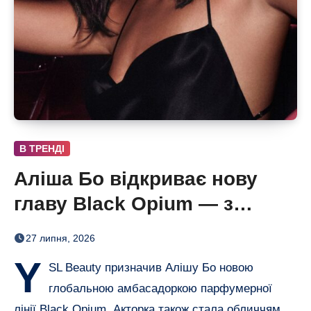
В ТРЕНДІ
Аліша Бо відкриває нову
главу Black Opium — з
ароматом полуниці, кави й
27 липня, 2026
ванілі
Y
SL Beauty призначив Алішу Бо новою
глобальною амбасадоркою парфумерної
лінії Black Opium. Акторка також стала обличчям