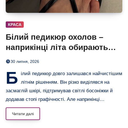
КРАСА
Білий педикюр охолов –
наприкінці літа обирають
сіро-блакитний
30 липня, 2026
Б
ілий педикюр довго залишався найчистішим
літнім рішенням. Він різко виділявся на
засмаглій шкірі, підтримував світлі босоніжки й
додавав стопі графічності. Але наприкінці…
Читати далі