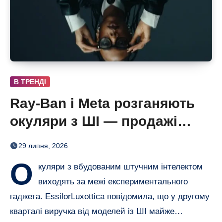
В ТРЕНДІ
Ray-Ban і Meta розганяють
окуляри з ШІ — продажі
майже подвоїлися
29 липня, 2026
О
куляри з вбудованим штучним інтелектом
виходять за межі експериментального
гаджета. EssilorLuxottica повідомила, що у другому
кварталі виручка від моделей із ШІ майже…