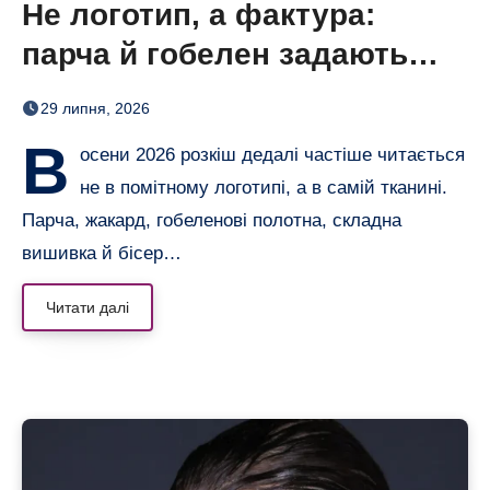
Не логотип, а фактура:
парча й гобелен задають
нову розкіш осені
29 липня, 2026
В
осени 2026 розкіш дедалі частіше читається
не в помітному логотипі, а в самій тканині.
Парча, жакард, гобеленові полотна, складна
вишивка й бісер…
Читати далі