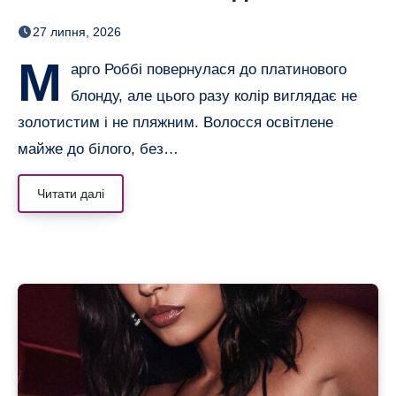
настільки світлого волосся
27 липня, 2026
в неї давно не було
М
арго Роббі повернулася до платинового
блонду, але цього разу колір виглядає не
золотистим і не пляжним. Волосся освітлене
майже до білого, без…
Читати далі