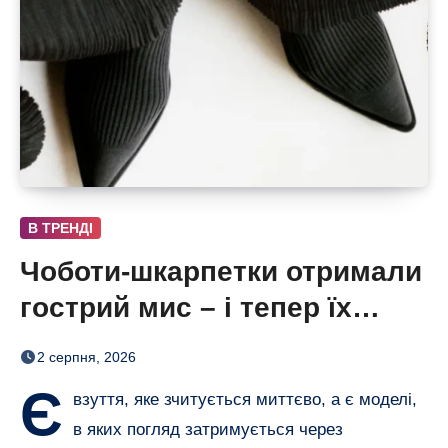
В ТРЕНДІ
Чоботи-шкарпетки отримали
гострий мис – і тепер їх
хочеться роздивлятися
2 серпня, 2026
Є
взуття, яке зчитується миттєво, а є моделі,
в яких погляд затримується через