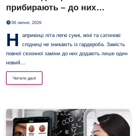
прибирають – до них
додають кольорові колготки
30 липня, 2026
(і восени теж)
Н
априкінці літа легкі сукні, міні та сатинові
спідниці не зникають із гардероба. Замість
повної сезонної заміни до них додають лише один
новий…
Читати далі