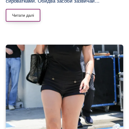
сироватками. Обидва засоби зазвичай…
Читати далі