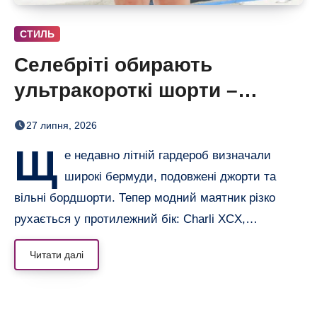
СТИЛЬ
Селебріті обирають
ультракороткі шорти –
бермуди отримали зухвалу
27 липня, 2026
альтернативу
Щ
е недавно літній гардероб визначали
широкі бермуди, подовжені джорти та
вільні бордшорти. Тепер модний маятник різко
рухається у протилежний бік: Charli XCX,…
Читати далі