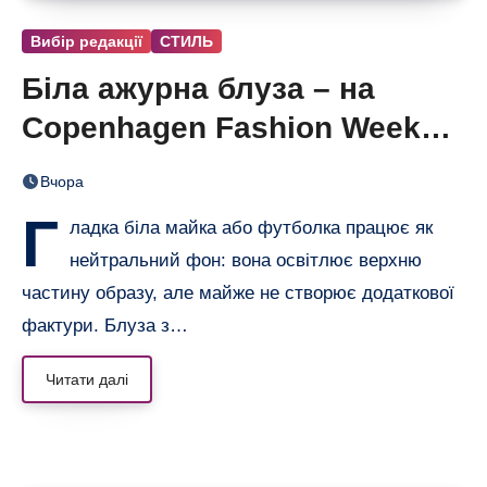
Вибір редакції
СТИЛЬ
Біла ажурна блуза – на
Copenhagen Fashion Week
показали тренд цього літа
Вчора
Г
ладка біла майка або футболка працює як
нейтральний фон: вона освітлює верхню
частину образу, але майже не створює додаткової
фактури. Блуза з…
Читати далі