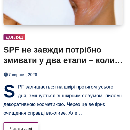
ДОГЛЯД
SPF не завжди потрібно
змивати у два етапи – коли
одного очищення достатньо
7 серпня, 2026
S
PF залишається на шкірі протягом усього
дня, змішується зі шкірним себумом, пилом і
декоративною косметикою. Через це вечірнє
очищення справді важливе. Але…
Читати далі