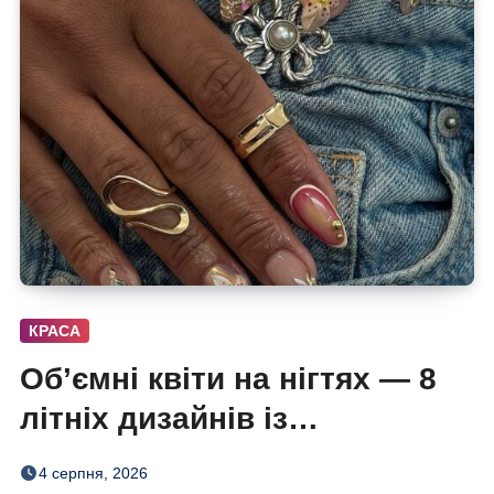
КРАСА
Об’ємні квіти на нігтях — 8
літніх дизайнів із
неймовірним 3D-ефектом
4 серпня, 2026