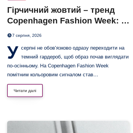
Гірчичний жовтий – тренд
Copenhagen Fashion Week: 6
образів, що переводять літо
7 серпня, 2026
в осінь
У
серпні не обов’язково одразу переходити на
темний гардероб, щоб образ почав виглядати
по-осінньому. На Copenhagen Fashion Week
помітним кольоровим сигналом став…
Читати далі