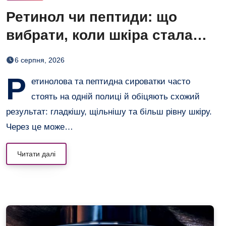
Ретинол чи пептиди: що
вибрати, коли шкіра стала
нерівною і чутливою
6 серпня, 2026
Р
етинолова та пептидна сироватки часто
стоять на одній полиці й обіцяють схожий
результат: гладкішу, щільнішу та більш рівну шкіру.
Через це може…
Читати далі