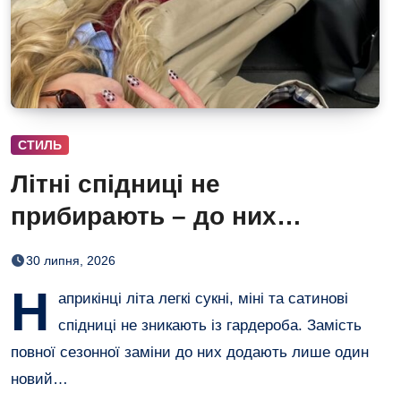
СТИЛЬ
Літні спідниці не
прибирають – до них
додають кольорові колготки
30 липня, 2026
(і восени теж)
Н
априкінці літа легкі сукні, міні та сатинові
спідниці не зникають із гардероба. Замість
повної сезонної заміни до них додають лише один
новий…