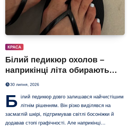
КРАСА
Білий педикюр охолов –
наприкінці літа обирають
сіро-блакитний
30 липня, 2026
Б
ілий педикюр довго залишався найчистішим
літнім рішенням. Він різко виділявся на
засмаглій шкірі, підтримував світлі босоніжки й
додавав стопі графічності. Але наприкінці…