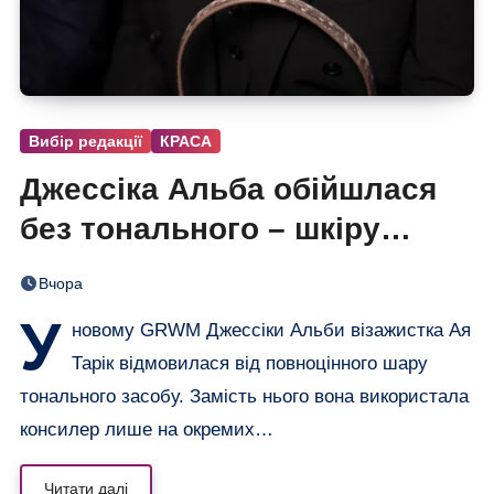
Вибір редакції
КРАСА
Джессіка Альба обійшлася
без тонального – шкіру
вирівняли лише консилером
Вчора
У
новому GRWM Джессіки Альби візажистка Ая
Тарік відмовилася від повноцінного шару
тонального засобу. Замість нього вона використала
консилер лише на окремих…
Читати далі