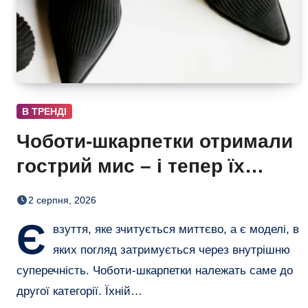
В ТРЕНДІ
Чоботи-шкарпетки отримали
гострий мис – і тепер їх
хочеться роздивлятися
2 серпня, 2026
Є
взуття, яке зчитується миттєво, а є моделі, в
яких погляд затримується через внутрішню
суперечність. Чоботи-шкарпетки належать саме до
другої категорії. Їхній…