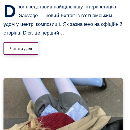
D
ior представив найщільнішу інтерпретацію
Sauvage — новий Extrait із в’єтнамським
удом у центрі композиції. Як зазначено на офіційній
сторінці Dior, це перший…
Читати далі