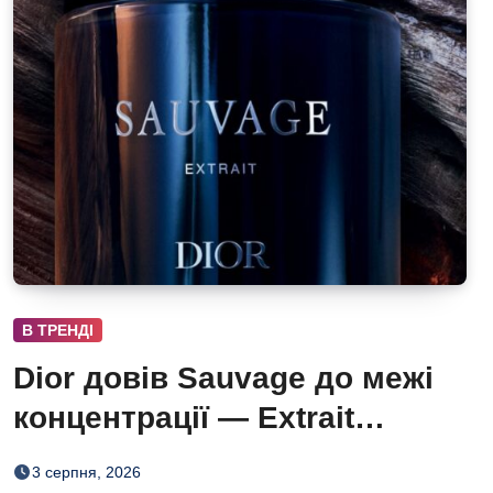
В ТРЕНДІ
Dior довів Sauvage до межі
концентрації — Extrait
дозріває 42 дні
3 серпня, 2026