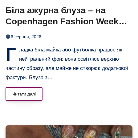
Біла ажурна блуза – на
Copenhagen Fashion Week
показали тренд цього літа
6 серпня, 2026
Г
ладка біла майка або футболка працює як
нейтральний фон: вона освітлює верхню
частину образу, але майже не створює додаткової
фактури. Блуза з…
Читати далі