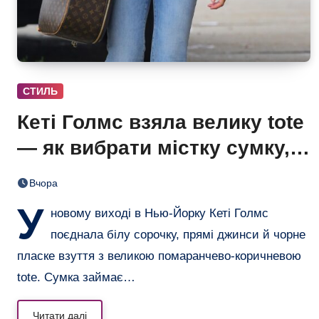
СТИЛЬ
Кеті Голмс взяла велику tote
— як вибрати містку сумку,
що не виглядає громіздкою
Вчора
У
новому виході в Нью-Йорку Кеті Голмс
поєднала білу сорочку, прямі джинси й чорне
пласке взуття з великою помаранчево-коричневою
tote. Сумка займає…
Читати далі