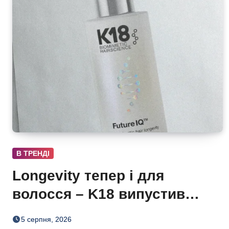
В ТРЕНДІ
Longevity тепер і для
волосся – K18 випустив
нічну сироватку FutureIQ
5 серпня, 2026