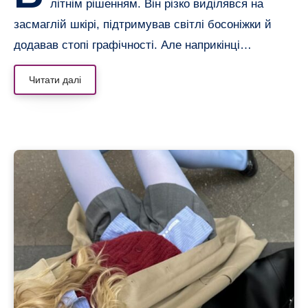
літнім рішенням. Він різко виділявся на
засмаглій шкірі, підтримував світлі босоніжки й
додавав стопі графічності. Але наприкінці…
Читати далі