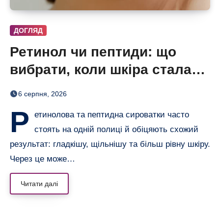
ДОГЛЯД
Ретинол чи пептиди: що
вибрати, коли шкіра стала
нерівною і чутливою
6 серпня, 2026
Р
етинолова та пептидна сироватки часто
стоять на одній полиці й обіцяють схожий
результат: гладкішу, щільнішу та більш рівну шкіру.
Через це може…
Читати далі