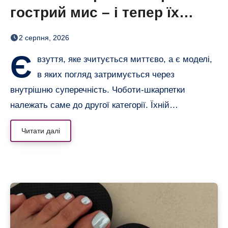
гострий мис – і тепер їх
хочеться роздивлятися
2 серпня, 2026
Є
взуття, яке зчитується миттєво, а є моделі,
в яких погляд затримується через
внутрішню суперечність. Чоботи-шкарпетки
належать саме до другої категорії. Їхній…
Читати далі