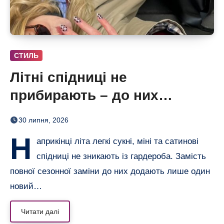
СТИЛЬ
Літні спідниці не
прибирають – до них
додають кольорові колготки
30 липня, 2026
(і восени теж)
Н
априкінці літа легкі сукні, міні та сатинові
спідниці не зникають із гардероба. Замість
повної сезонної заміни до них додають лише один
новий…
Читати далі