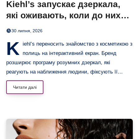
Kiehl’s запускає дзеркала,
які оживають, коли до них
підходиш
30 липня, 2026
K
iehl’s переносить знайомство з косметикою з
полиць на інтерактивний екран. Бренд
розширює програму розумних дзеркал, які
реагують на наближення людини, фіксують її…
Читати далі