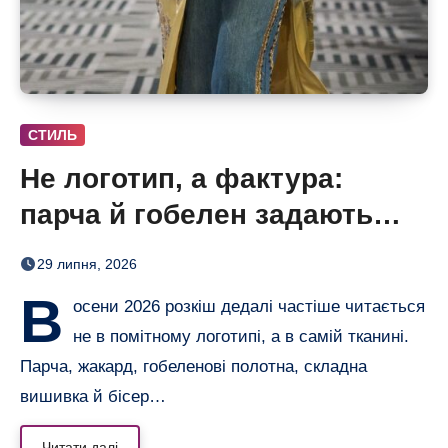
СТИЛЬ
Не логотип, а фактура:
парча й гобелен задають
нову розкіш осені
29 липня, 2026
В
осени 2026 розкіш дедалі частіше читається
не в помітному логотипі, а в самій тканині.
Парча, жакард, гобеленові полотна, складна
вишивка й бісер…
Читати далі