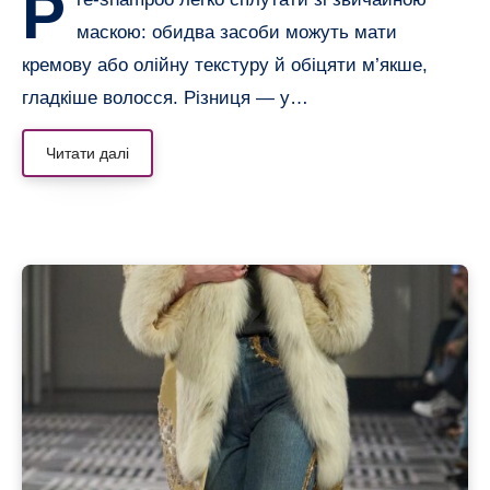
P
маскою: обидва засоби можуть мати
кремову або олійну текстуру й обіцяти м’якше,
гладкіше волосся. Різниця — у…
Читати далі