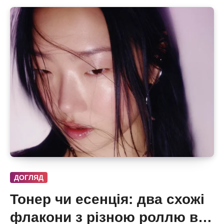
ДОГЛЯД
Тонер чи есенція: два схожі
флакони з різною роллю в