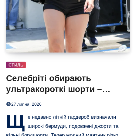
СТИЛЬ
Селебріті обирають
ультракороткі шорти –
бермуди отримали зухвалу
27 липня, 2026
альтернативу
Щ
е недавно літній гардероб визначали
широкі бермуди, подовжені джорти та
вільні бордшорти. Тепер модний маятник різко