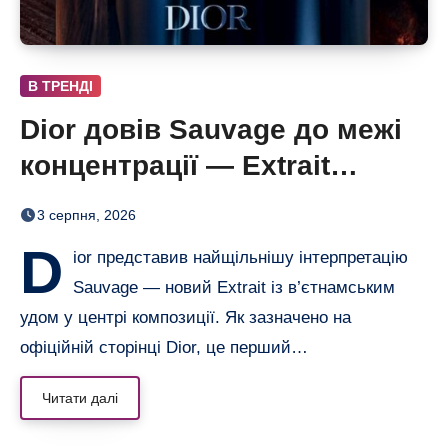
В ТРЕНДІ
Dior довів Sauvage до межі
концентрації — Extrait
дозріває 42 дні
3 серпня, 2026
D
ior представив найщільнішу інтерпретацію
Sauvage — новий Extrait із в’єтнамським
удом у центрі композиції. Як зазначено на
офіційній сторінці Dior, це перший…
Читати далі