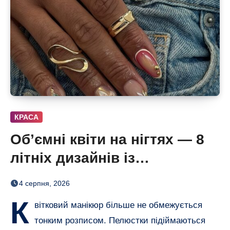
КРАСА
Об’ємні квіти на нігтях — 8
літніх дизайнів із
неймовірним 3D-ефектом
4 серпня, 2026
К
вітковий манікюр більше не обмежується
тонким розписом. Пелюстки підіймаються