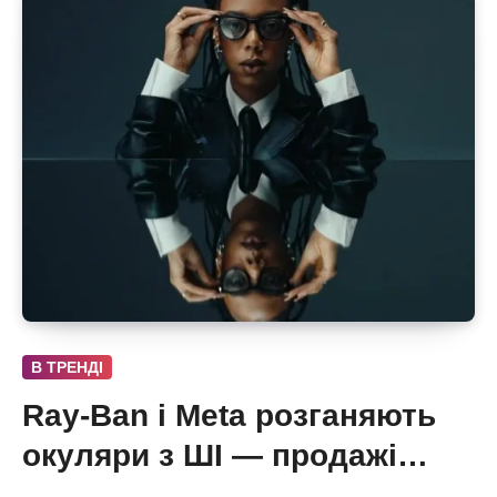
В ТРЕНДІ
Ray-Ban і Meta розганяють
окуляри з ШІ — продажі
майже подвоїлися