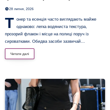
догляді
28 липня, 2026
Т
онер та есенція часто виглядають майже
однаково: легка водяниста текстура,
прозорий флакон і місце на полиці поруч із
сироватками. Обидва засоби зазвичай…
Читати далі