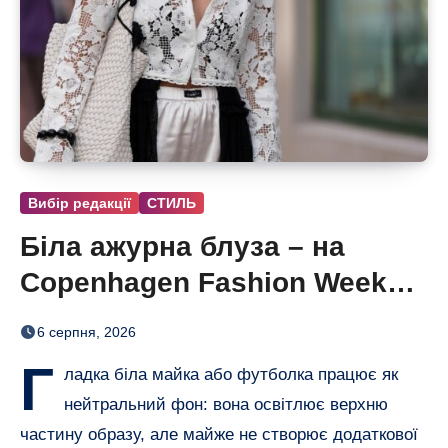
Вибір редакції
СТИЛЬ
Біла ажурна блуза – на
Copenhagen Fashion Week
показали тренд цього літа
6 серпня, 2026
Г
ладка біла майка або футболка працює як
нейтральний фон: вона освітлює верхню
частину образу, але майже не створює додаткової