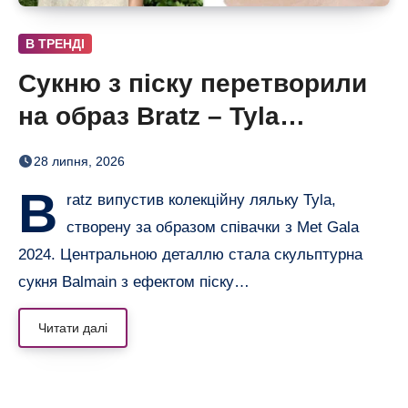
В ТРЕНДІ
Сукню з піску перетворили
на образ Bratz – Tyla
отримала власну ляльку
28 липня, 2026
B
ratz випустив колекційну ляльку Tyla,
створену за образом співачки з Met Gala
2024. Центральною деталлю стала скульптурна
сукня Balmain з ефектом піску…
Читати далі