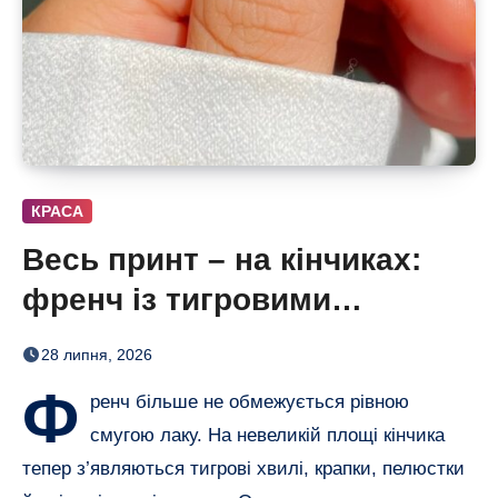
КРАСА
Весь принт – на кінчиках:
френч із тигровими
смугами, квітами і хвилями
28 липня, 2026
Ф
ренч більше не обмежується рівною
смугою лаку. На невеликій площі кінчика
тепер з’являються тигрові хвилі, крапки, пелюстки