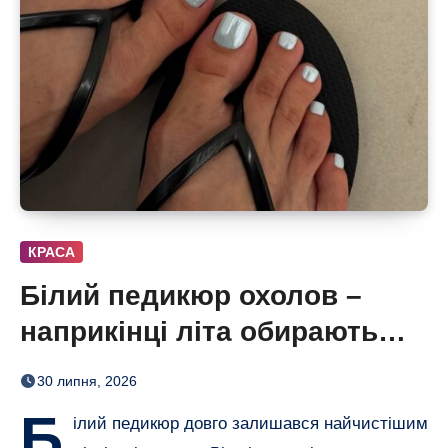
КРАСА
Білий педикюр охолов –
наприкінці літа обирають
сіро-блакитний
30 липня, 2026
Б
ілий педикюр довго залишався найчистішим