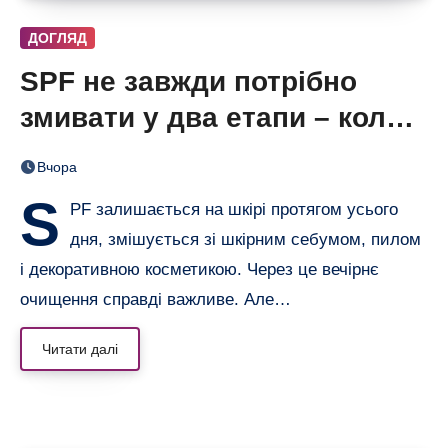
ДОГЛЯД
SPF не завжди потрібно
змивати у два етапи – коли
одного очищення достатньо
Вчора
S
PF залишається на шкірі протягом усього
дня, змішується зі шкірним себумом, пилом
і декоративною косметикою. Через це вечірнє
очищення справді важливе. Але…
Читати далі