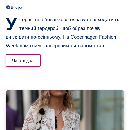
образів, що переводять літо
Вчора
в осінь
У
серпні не обов’язково одразу переходити на
темний гардероб, щоб образ почав
виглядати по-осінньому. На Copenhagen Fashion
Week помітним кольоровим сигналом став…
Читати далі