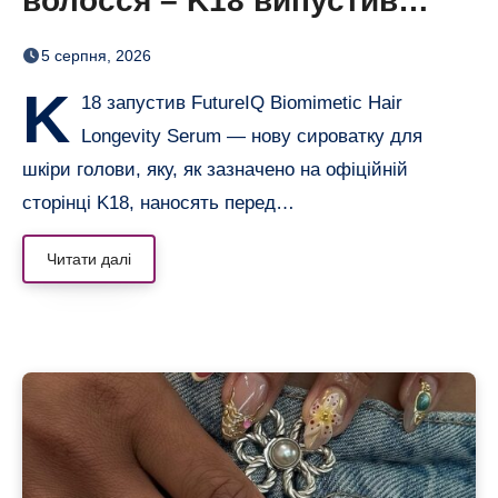
волосся – K18 випустив
нічну сироватку FutureIQ
5 серпня, 2026
K
18 запустив FutureIQ Biomimetic Hair
Longevity Serum — нову сироватку для
шкіри голови, яку, як зазначено на офіційній
сторінці K18, наносять перед…
Читати далі