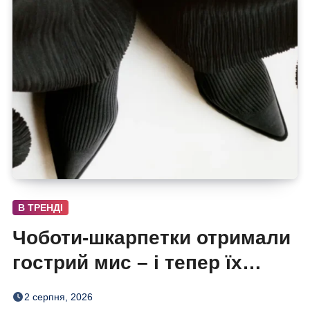
В ТРЕНДІ
Чоботи-шкарпетки отримали
гострий мис – і тепер їх
хочеться роздивлятися
2 серпня, 2026