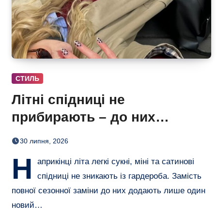
СТИЛЬ
Літні спідниці не
прибирають – до них
додають кольорові колготки
30 липня, 2026
(і восени теж)
Н
априкінці літа легкі сукні, міні та сатинові
спідниці не зникають із гардероба. Замість
повної сезонної заміни до них додають лише один
новий…