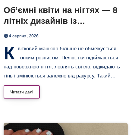
Об’ємні квіти на нігтях — 8
літніх дизайнів із
неймовірним 3D-ефектом
4 серпня, 2026
К
вітковий манікюр більше не обмежується
тонким розписом. Пелюстки підіймаються
над поверхнею нігтя, ловлять світло, відкидають
тінь і змінюються залежно від ракурсу. Такий…
Читати далі