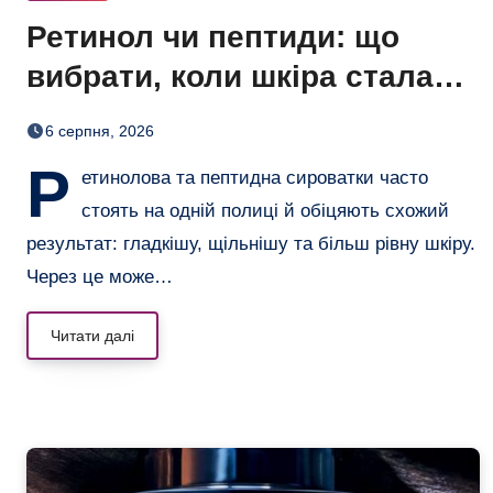
Ретинол чи пептиди: що
вибрати, коли шкіра стала
нерівною і чутливою
6 серпня, 2026
Р
етинолова та пептидна сироватки часто
стоять на одній полиці й обіцяють схожий
результат: гладкішу, щільнішу та більш рівну шкіру.
Через це може…
Читати далі