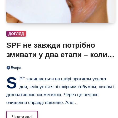
ДОГЛЯД
SPF не завжди потрібно
змивати у два етапи – коли
одного очищення достатньо
Вчора
S
PF залишається на шкірі протягом усього
дня, змішується зі шкірним себумом, пилом і
декоративною косметикою. Через це вечірнє
очищення справді важливе. Але…
Читати далі