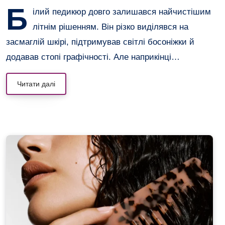
Б
ілий педикюр довго залишався найчистішим
літнім рішенням. Він різко виділявся на
засмаглій шкірі, підтримував світлі босоніжки й
додавав стопі графічності. Але наприкінці…
Читати далі