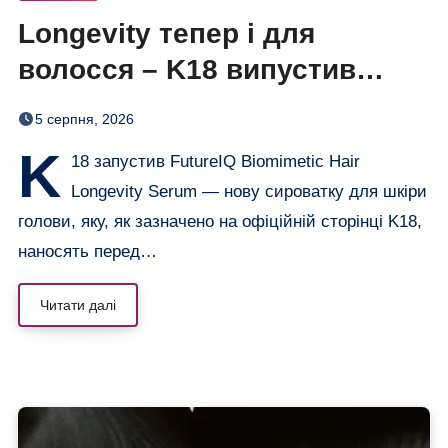
Longevity тепер і для
волосся – K18 випустив
нічну сироватку FutureIQ
5 серпня, 2026
K
18 запустив FutureIQ Biomimetic Hair
Longevity Serum — нову сироватку для шкіри
голови, яку, як зазначено на офіційній сторінці K18,
наносять перед…
Читати далі