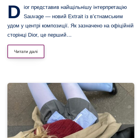
D
ior представив найщільнішу інтерпретацію
Sauvage — новий Extrait із в’єтнамським
удом у центрі композиції. Як зазначено на офіційній
сторінці Dior, це перший…
Читати далі