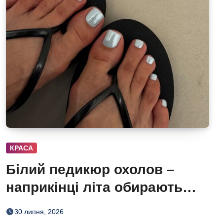
КРАСА
Білий педикюр охолов –
наприкінці літа обирають
сіро-блакитний
30 липня, 2026