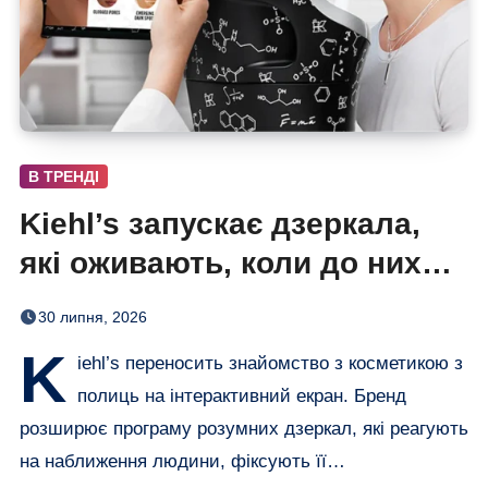
В ТРЕНДІ
Kiehl’s запускає дзеркала,
які оживають, коли до них
підходиш
30 липня, 2026
K
iehl’s переносить знайомство з косметикою з
полиць на інтерактивний екран. Бренд
розширює програму розумних дзеркал, які реагують
на наближення людини, фіксують її…