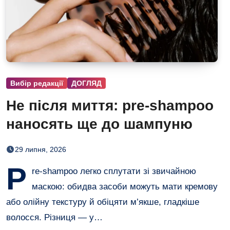
Вибір редакції
ДОГЛЯД
Не після миття: pre-shampoo
наносять ще до шампуню
29 липня, 2026
P
re-shampoo легко сплутати зі звичайною
маскою: обидва засоби можуть мати кремову
або олійну текстуру й обіцяти м’якше, гладкіше
волосся. Різниця — у…