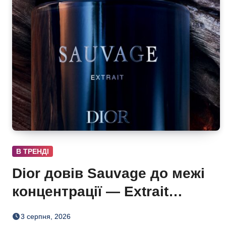
В ТРЕНДІ
Dior довів Sauvage до межі
концентрації — Extrait
дозріває 42 дні
3 серпня, 2026