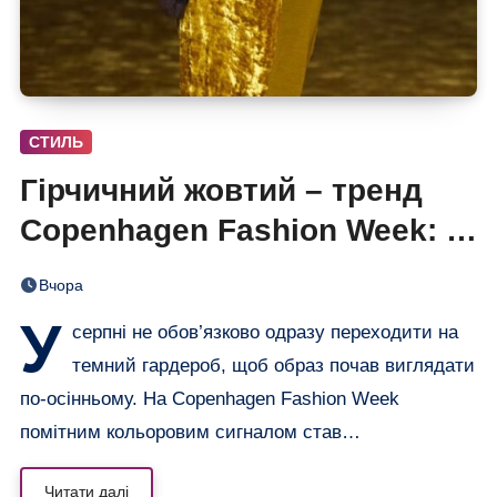
СТИЛЬ
Гірчичний жовтий – тренд
Copenhagen Fashion Week: 6
образів, що переводять літо
Вчора
в осінь
У
серпні не обов’язково одразу переходити на
темний гардероб, щоб образ почав виглядати
по-осінньому. На Copenhagen Fashion Week
помітним кольоровим сигналом став…
Читати далі